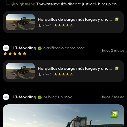
@Nightwing
Thewatermask's discord just look him up on
youtube and join the mod is in a pack called 1337
Horquillas de carga más largas y anchas
2 943
HJ-Modding
clasificado como mod
hace 2 meses
Horquillas de carga más largas y anchas
2 943
HJ-Modding
publicó un mod
hace 2 meses