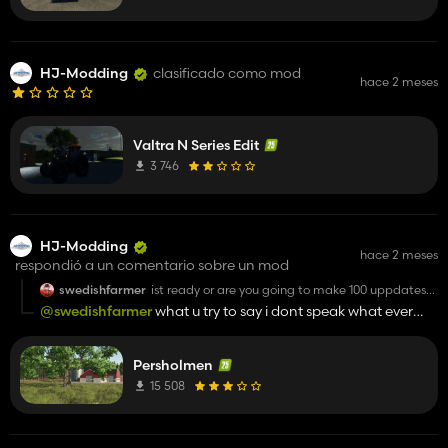
HJ-Modding
clasificado como mod
hace 2 meses
Valtra N Series Edit
3 746
HJ-Modding
hace 2 meses
respondió a un comentario sobre un mod
swedishfarmer
ist ready or are you going to make 100 uppdates
lika the other map ypu made? i will test it whens
@swedishfarmer
what u try to say i dont speak what ever
ist reade and everything works
you wrote
corectly and have no problems
Persholmen
15 508