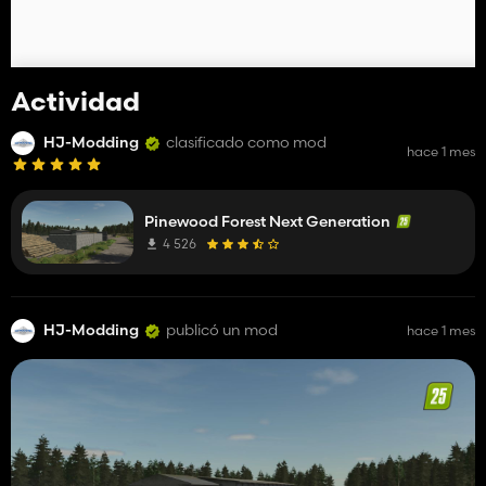
Actividad
HJ-Modding
clasificado como mod
hace 1 mes
Pinewood Forest Next Generation
4 526
HJ-Modding
publicó un mod
hace 1 mes