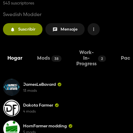
543 suscriptores
Swedish Modder
Suscribir
Mensaje
Work-
Hogar
Mods
In-
Pack
38
2
Progress
JamesLeBavard
13 mods
Dakota Farmer
4 mods
HornFarmer modding
5 mods