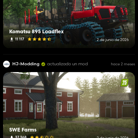
Komatsu 895 Loadflex
11 117
2 de junio de 2026
HJ-Modding
actualizado un mod
hace 2 meses
SWE Farms
37 368
2 de junio de 2026