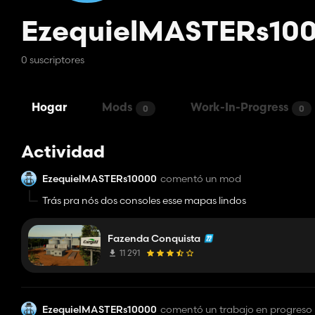
EzequielMASTERs10
0 suscriptores
Hogar
Mods
Work-In-Progress
0
0
Actividad
EzequielMASTERs10000
comentó un mod
Trás pra nós dos consoles esse mapas lindos
Fazenda Conquista
11 291
EzequielMASTERs10000
comentó un trabajo en progreso