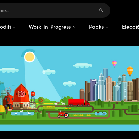
odificaciones
Work-In-Progress
Packs
Elecci