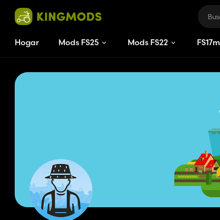
Hogar
Mods FS25
Mods FS22
FS
17
m