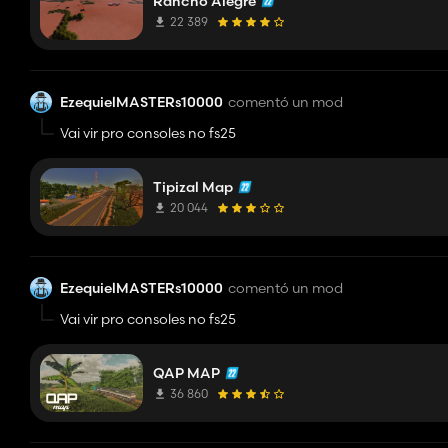
Rancho Alegre
22 389
EzequielMASTERs10000
comentó un mod
Vai vir pro consoles no fs25
Tipizal Map
20 044
EzequielMASTERs10000
comentó un mod
Vai vir pro consoles no fs25
QAP MAP
36 860