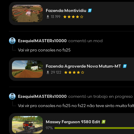
Fazenda Montividiu
13 199
EzequielMASTERs10000
comentó un mod
Vai vir pro consoles no fs25
Fazenda Agroverde Nova Mutum-MT
29 122
EzequielMASTERs10000
comentó un trabajo en progreso
Vai vir pro consoles no fs25 no fs22 não teve sinto muita
Massey Ferguson 9380 Edit
97%