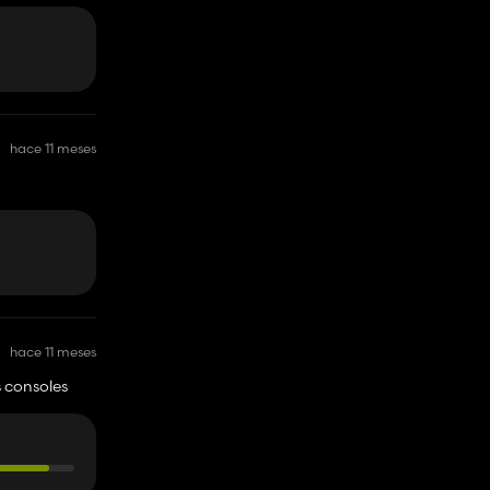
hace 11 meses
hace 11 meses
s consoles