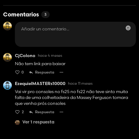
Comentarios
3
CjColono
hace 4 meses
Não tem link para baixar
0
Respuesta
EzequielMASTERs10000
hace 11 meses
Vai vir pro consoles no fs25 no fs22 não teve sinto muita
falta de uma colheitadeira da Massey Ferguson tomara
que venha prós consoles
2
Respuesta
Ver 1 respuesta