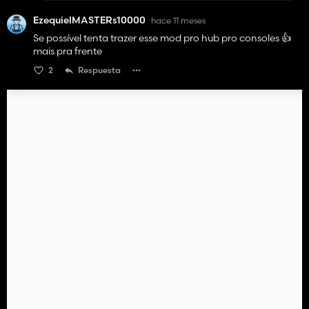
EzequielMASTERs10000
hace 11 meses
Se possível tenta trazer esse mod pro hub pro consoles 👍
mais pra frente
2
Respuesta