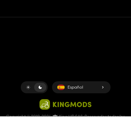
Contacto
Ayudar
Términos de servicio
Política de privacidad
Administrar cookies
Español
Copyright © 2018-2026
King UP SAS
. Reservados todos los
derechos.