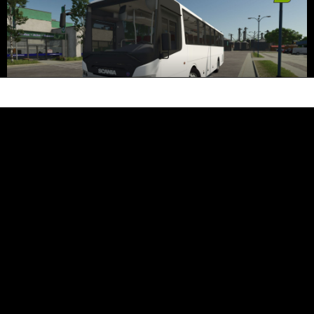
Scania Interlink Edit
4 482
12 de junio de 2026
BASTI1 BNL
publicó un mod
hace 1 mes