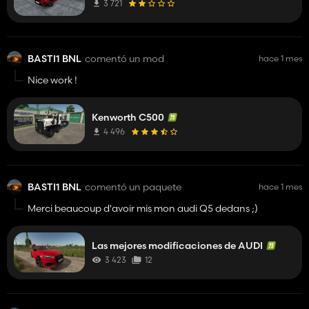
3 721
BASTI1 BNL
comentó un mod
hace 1 mes
Nice work !
Kenworth C500
4 496
BASTI1 BNL
comentó un paquete
hace 1 mes
Merci beaucoup d'avoir mis mon audi Q5 dedans ;)
Las mejores modificaciones de AUDI
3 423
12