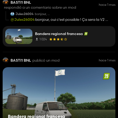
BASTI1 BNL
hace 1 mes
respondió a un comentario sobre un mod
Jules26004
bonjour,
Merci pour ce mod !
@Jules26004
bonjour, oui c'est possible ! Ça sera la V2 🤝🏻
possible d'avoir le même mais pour la Vendée ?
A bientôt :)
bonne journée,
Bandera regional francesa
1 024
BASTI1 BNL
publicó un mod
hace 1 mes
Bandera regional francesa