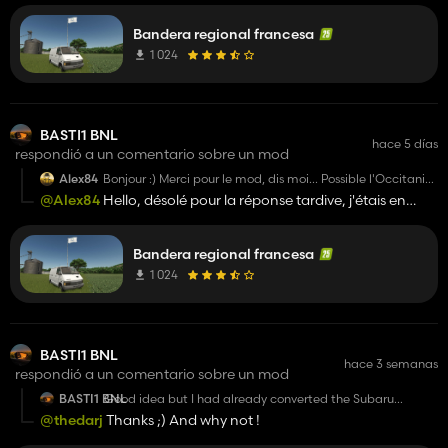
devant les depot de BTP ou alors les caserne pars
exemple sur pallegney devant la caserne sinon merci
pour ton mod
Bandera regional francesa
1 024
BASTI1 BNL
hace 5 días
respondió a un comentario sobre un mod
Alex84
Bonjour :) Merci pour le mod, dis moi... Possible l'Occitanie
? :)
@Alex84
Hello, désolé pour la réponse tardive, j'étais en
vacances, et concernant ta demande pas de soucis !
Bandera regional francesa
1 024
BASTI1 BNL
hace 3 semanas
respondió a un comentario sobre un mod
BASTI1 BNL
Good idea but I had already converted the Subaru
Forester 2019 a while ago, I don't know if you saw it:
@thedarj
Thanks ;) And why not !
https://www.kingmods.net/fr/fs22/mods/35155/subaru-
forester-2019-edit