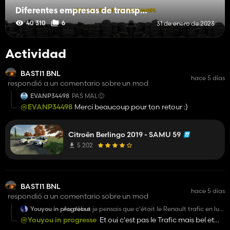
Diferentes empresas de transporte - BUS
40 310
6
31 de enero de 2023
Actividad
BASTI1 BNL
hace 5 días
respondió a un comentario sobre un mod
EVANP34498
PAS MAL🙂
@EVANP34498
Merci beaucoup pour ton retour :)
Citroën Berlingo 2019 - SAMU 59
5 202
BASTI1 BNL
hace 5 días
respondió a un comentario sobre un mod
Youyou in progresse
Au début je pensais que c'était le Renault trafic en lui
même alors que pas dutout et j'ai même pas lu le
@Youyou in progresse
Et oui c'est pas le Trafic mais bel et
nom du mod 🤣. Mais sinon excellent mods pour mettre
bien un drapeau régional ;)