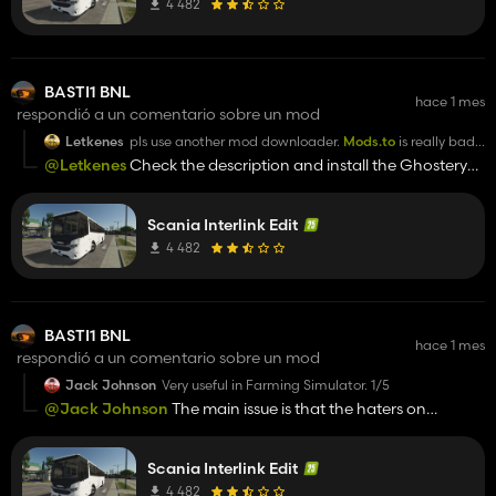
4 482
BASTI1 BNL
hace 1 mes
respondió a un comentario sobre un mod
Letkenes
pls use another mod downloader.
Mods.to
is really bad.
I cant download this mod :(
@Letkenes
Check the description and install the Ghostery
extension; you'll see it works much better :)
Scania Interlink Edit
4 482
BASTI1 BNL
hace 1 mes
respondió a un comentario sobre un mod
Jack Johnson
Very useful in Farming Simulator. 1/5
@Jack Johnson
The main issue is that the haters on
Kingmods, who know nothing about modding and don't
even bother to download the mod, are acting rather
Scania Interlink Edit
childishly considering the time we've invested. I accept
constructive criticism. Enough said! The discussion is closed.
4 482