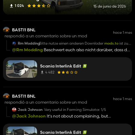
1 024
15 de junio de 2026
BASTI1 BNL
hace 1 mes
respondió a un comentario sobre un mod
Rm Modding
Bitte nutze einen anderen Downloder
mods.to
ist zu
schlecht
@Rm Modding
Beschwert euch also nicht darüber, dass der
Mod-Manager nervt, wenn eine alternative Lösung
angeboten wird. Viel Spaß trotzdem!
Scania Interlink Edit
4 482
BASTI1 BNL
hace 1 mes
respondió a un comentario sobre un mod
Jack Johnson
Very useful in Farming Simulator. 1/5
@Jack Johnson
It's not about complaining, but
considering the time we spend making mods, if you don't like
it, just move on, end of story. We're not going to debate for
Scania Interlink Edit
three days over a measly little comment that doesn't affect