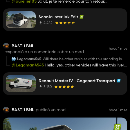
@aurelien05
Salut, je te remercie pour ton retour,
concernant l'attelage je vais voir ce que je peux faire ! Cela
n'était pas du tout dans mes plans à la base mais pourquoi
Scania Interlink Edit
pas ;)
A bientôt !
4 482
BASTI1 BNL
hace 1 mes
respondió a un comentario sobre un mod
Legoman4545
Will there be other vehicles with this branding in
the future?
@Legoman4545
Hello, yes, other vehicles will have this livery
soon! You already have the Peugeot Boxer which has this
logo
Renault Master IV - Cogepart Transport
(
https://www.kingmods.net/fr/fs22/mods/33209/peugeot-
boxer-cogepart
)
3 180
BASTI1 BNL
publicó un mod
hace 1 mes