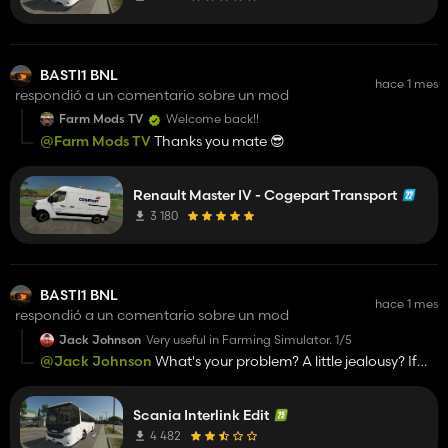
BASTI1 BNL
hace 1 mes
respondió a un comentario sobre un mod
Farm Mods TV
Welcome back!!
@Farm Mods TV
Thanks you mate 😎
Renault Master IV - Cogepart Transport
3 180
BASTI1 BNL
hace 1 mes
respondió a un comentario sobre un mod
Jack Johnson
Very useful in Farming Simulator. 1/5
@Jack Johnson
What's your problem? A little jealousy? If
you don't like the mod, move on; you'll find what you're
looking for elsewhere. If you have another issue, send
Scania Interlink Edit
Kingmods a private message, and we can discuss your
rating criteria! Otherwise, I suggest you refrain from
4 482