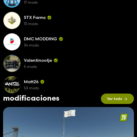
17 mods
Enjoy 🤗
STX Farms
I like the haters, but they don't like me 🥱
13 mods
DMC MODDING
34 mods
Valentinootje
5 mods
Matt26
53 mods
modificaciones
Ver todo