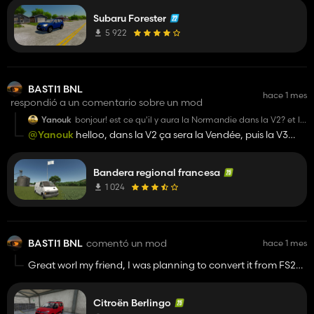
But it doesn't matter at all !
Subaru Forester
5 922
BASTI1 BNL
hace 1 mes
respondió a un comentario sobre un mod
Yanouk
bonjour! est ce qu'il y aura la Normandie dans la V2? et la
Bretagne pour mon copain petit breton mignon? 😂
@Yanouk
helloo, dans la V2 ça sera la Vendée, puis la V3
sera ta version Normandie et pour terminer la version
Bretagne
Bandera regional francesa
1 024
BASTI1 BNL
comentó un mod
hace 1 mes
Great worl my friend, I was planning to convert it from FS22
to FS25 using the mod I modified back then, but since you've
just done it, that's great ;)
Citroën Berlingo