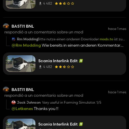
me. If you don't like it, fine, others like it for their roleplaying,
4 482
and I'm very happy about that! Have a good day.
BASTI1 BNL
hace 1 mes
respondió a un comentario sobre un mod
Rm Modding
Bitte nutze einen anderen Downloder
mods.to
ist zu
schlecht
@Rm Modding
Wie bereits in einem anderen Kommentar
erwähnt, werden Sie feststellen, dass eine einfache
Ghostery-Erweiterung für Ihre Google-Suche sehr nützlich
Scania Interlink Edit
ist. Die Downloads sind unkompliziert und kostenlos! Gern
geschehen :)
4 482
BASTI1 BNL
hace 1 mes
respondió a un comentario sobre un mod
Jack Johnson
Very useful in Farming Simulator. 1/5
@Letkenes
Thanks you !!
Scania Interlink Edit