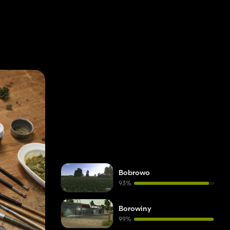
Bobrowo
93%
Borowiny
99%