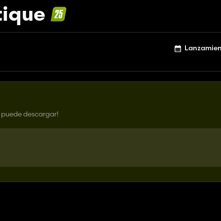
tique
Lanzamien
e puede descargar!