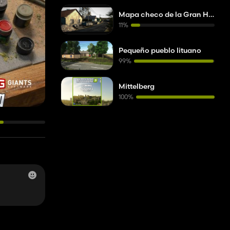
Mapa checo de la Gran Heráldica
11%
Pequeño pueblo lituano
99%
Mittelberg
100%