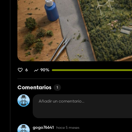
6
90%
Comentarios
1
gogo76641
hace 5 meses