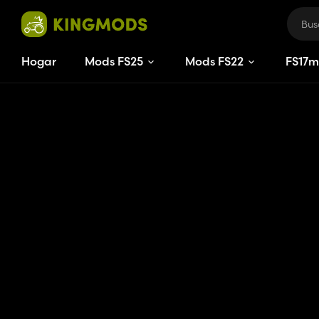
Hogar
Mods FS25
Mods FS22
FS
17
m