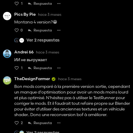
1
Respuesta
Pics By Pie
hace 3 meses
Montana 4 version?😁
0
Respuesta
Ver 2 respuestas
Andrei 66
hace 3 meses
ИИ не выгружает
1
Respuesta
TheDesignFarmer
hace 3 meses
Bon mods comparé à la première version sortie, cependant
un manque d'optimisation pour avoir un mods moins lourd
et plus optimisé. N'hésitez pas à utiliser le TestRunner pour
corriger le mods. Et il faudrait tout refaire propre sur Blender
pour éviter d'utiliser des anciennes textures et un véhicule
shader.. Donc une reconversion bof à améliorer.
2
Respuesta