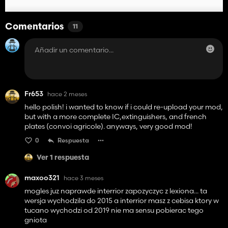
Comentarios
11
Fr653
hace 2 meses
hello polish! i wanted to know if i could re-upload your mod,
but with a more complete IC,extinguishers, and french
plates (convoi agricole). anyways, very good mod!
0
Respuesta
Ver 1 respuesta
maxoo321
hace 3 meses
mogles juz naprawde interrior zapozyczyc z lexiona... ta
wersja wychodzila do 2015 a interrior masz z cebisa ktory w
tucano wychodzi od 2019 nie ma sensu pobierac tego
gniota