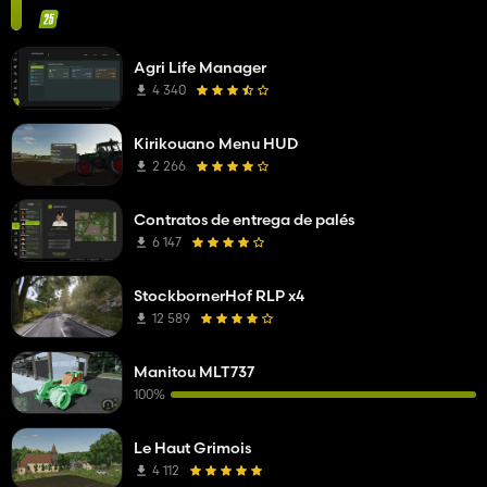
Agri Life Manager
4 340
Kirikouano Menu HUD
2 266
Contratos de entrega de palés
6 147
StockbornerHof RLP x4
12 589
Manitou MLT737
100%
Le Haut Grimois
4 112