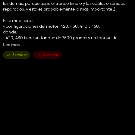
las demás, porque tiene el tronco limpio y los cables o sonidos
reparados, y esto es probablemente lo más importante :)
Este mod tiene:
- configuraciones del motor; 420, 430, 440 y 450,
donde;
- 420, 430 tiene un tanque de 7500 granos y un tanque de
combustible de 500,
Lee mas
- 440, 450 tiene un tanque de 8500 granos y un tanque de
combustible de 600,
Servidor
Consolas
- configuraciones de gallos, hay 7,
- configuración de la etiqueta APS para que esté presente o no,
El juego incluye un cabezal Vario 680 con carro porta-peine.
Espero que este Tucano renovado sea mucho mejor que otros
similares.