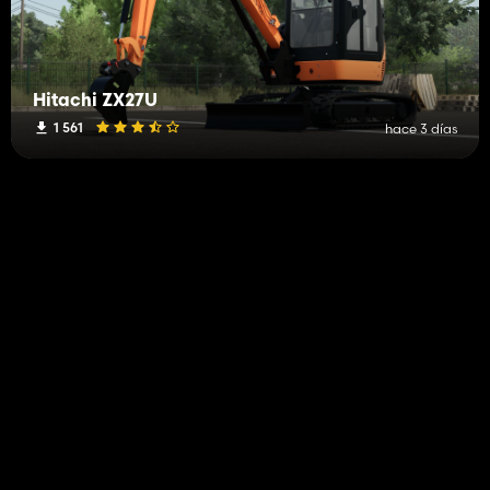
Hitachi ZX27U
1 561
hace 3 días