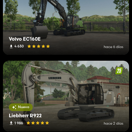
Volvo EC160E
4 630
hace 6 días
Nuevo
Liebherr R922
1 986
hace 2 días