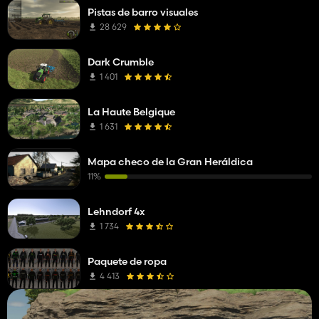
Pistas de barro visuales
28 629
Dark Crumble
1 401
La Haute Belgique
1 631
Mapa checo de la Gran Heráldica
11%
Lehndorf 4x
1 734
Paquete de ropa
4 413