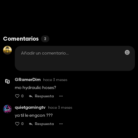
Comentarios
2
GRamerDim
hace 3 meses
mo hydraulic hoses?
0
Respuesta
quietgamingtv
hace 3 meses
ya til le engcon ???
0
Respuesta