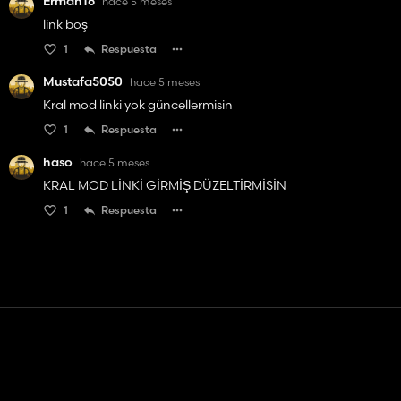
Erman16
hace 5 meses
link boş
1
Respuesta
Mustafa5050
hace 5 meses
Kral mod linki yok güncellermisin
1
Respuesta
haso
hace 5 meses
KRAL MOD LİNKİ GİRMİŞ DÜZELTİRMİSİN
1
Respuesta
Contacto