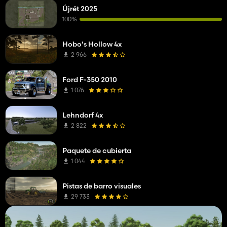
Újrét 2025
100%
Hobo's Hollow 4x
2 966
Ford F-350 2010
1 076
Lehndorf 4x
2 822
Paquete de cubierta
1 044
Pistas de barro visuales
29 733