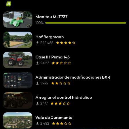
Manitou MLT737
100%
Hof Bergmann
525 488
Case IH Puma 145
2 027
Administrador de modificaciones BXR
1 949
Arreglar el control hidráulico
2 177
Vale do Juramento
2 482