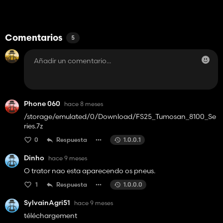
Comentarios
5
Phone 060
hace 8 meses
/storage/emulated/0/Download/FS25_Tumosan_8100_Se
ries.7z
0
Respuesta
1.0.0.1
Dinho
hace 9 meses
O trator nao esta aparecendo os pneus.
1
Respuesta
1.0.0.0
SylvainAgri51
hace 9 meses
téléchargement