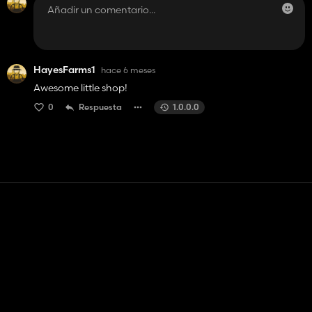
HayesFarms1
hace 6 meses
Awesome little shop!
0
Respuesta
1.0.0.0
Contacto
Ayudar
Términos de servicio
Política de privacidad
Administrar cookies