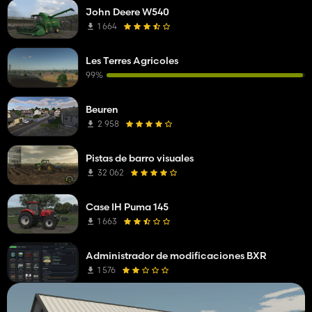
John Deere W540
1 664
Les Terres Agricoles
99%
Beuren
2 958
Pistas de barro visuales
32 062
Case IH Puma 145
1 663
Administrador de modificaciones BXR
1 576