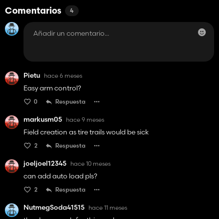
Comentarios
4
Pietu
hace 6 meses
Easy arm control?
0
Respuesta
markusm05
hace 9 meses
Field creation as tire trails would be sick
2
Respuesta
joeljoel12345
hace 10 meses
can add auto load pls?
2
Respuesta
NutmegSoda41515
hace 11 meses