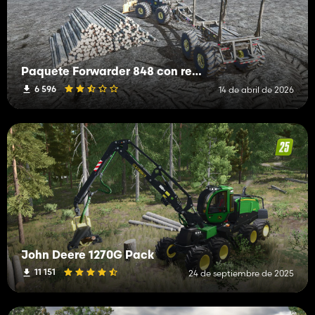
Paquete Forwarder 848 con remolque Pitts (opción de carga automática)
6 596
14 de abril de 2026
John Deere 1270G Pack
11 151
24 de septiembre de 2025