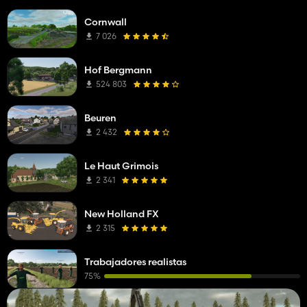
Cornwall
7 026
Hof Bergmann
524 803
Beuren
2 432
Le Haut Grimois
2 341
New Holland FX
2 315
Trabajadores realistas
75%