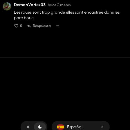
DemonVortex03
hace 3 meses
Les roues sont trop grande elles sont encastrée dans les
pare boue
0
Respuesta
Contacto
Ayudar
Términos de servicio
Política de privacidad
Administrar cookies
Español