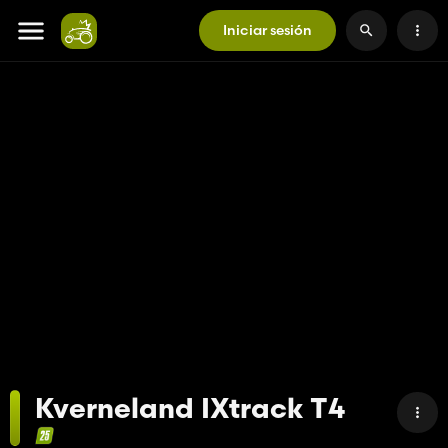
Iniciar sesión
Kverneland IXtrack T4