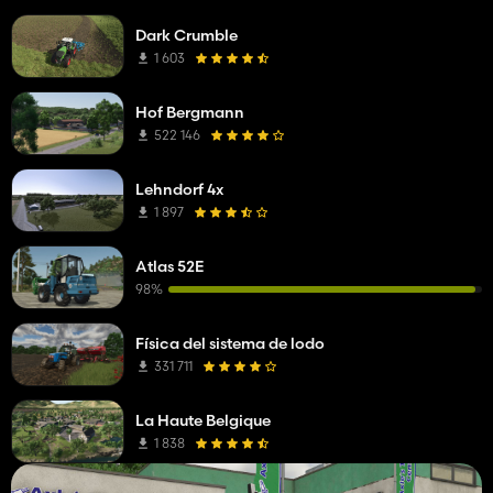
Dark Crumble
1 603
Hof Bergmann
522 146
Lehndorf 4x
1 897
Atlas 52E
98%
Física del sistema de lodo
331 711
La Haute Belgique
1 838