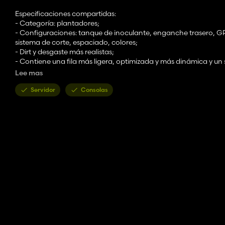
Especificaciones compartidas:
- Categoría: plantadores;
- Configuraciones: tanque de inoculante, enganche trasero, GPS
sistema de corte, espaciado, colores;
- Dirt y desgaste más realistas;
- Contiene una fila más ligera, optimizada y más dinámica y un 
un mapa;
Lee mas
- Permite que el personaje suba en el implemento y un pasajer
más, pero un personaje funciona con el juego base en sí);
Servidor
Consolas
Penta 5 filas:
- Precio: $ 20,000;
- Capacidad: 250L de semillas, fertilizante 350-650L;
- Área de trabajo: 2.26 metros;
- Se requiere energía: 20HP - 50HP;
Penta 7 filas:
- Precio: $ 23.000;
- Capacidad: 350L de semillas, fertilizante 450-750L;
- Área de trabajo: 3,1 metros;
- Requisito de energía: 70 hp;
Penta 9 filas: