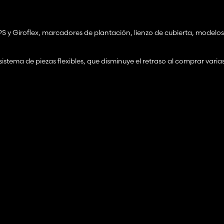
 y Giroflex, marcadores de plantación, lienzo de cubierta, modelos,
sistema de piezas flexibles, que disminuye el retraso al comprar vari
o más en las versiones más grandes (solo requiere Kubota DLC para u