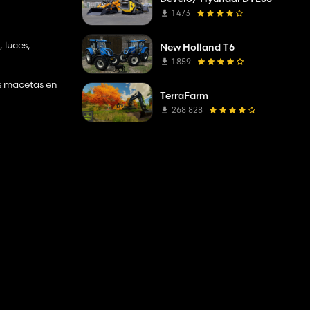
1 473
 luces,
New Holland T6
1 859
as macetas en
TerraFarm
268 828
n pasajero