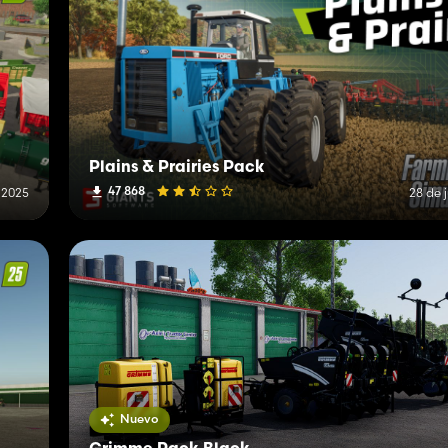
Plains & Prairies Pack
47 868
 2025
28 de 
Nuevo