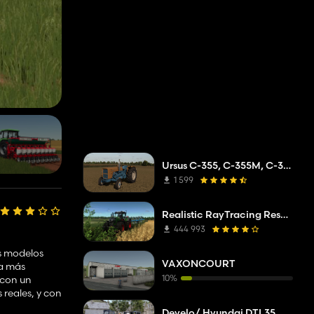
Ursus C-355, C-355M, C-360
1 599
Realistic RayTracing Reshade Preset
444 993
s modelos
VAXONCOURT
ra más
10%
 con un
 reales, y con
Develo/ Hyundai DTL35