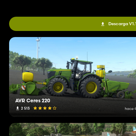
Descarga V1.
AVR Ceres 220
2 513
hace 4