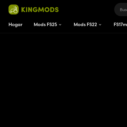
Hogar
Mods FS25
Mods FS22
FS
17
m