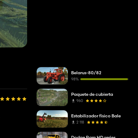
Belarus-80/82
98%
Paquete de cubierta
960
Estabilizador físico Bale
o
2 118
Dodge Ram HD series