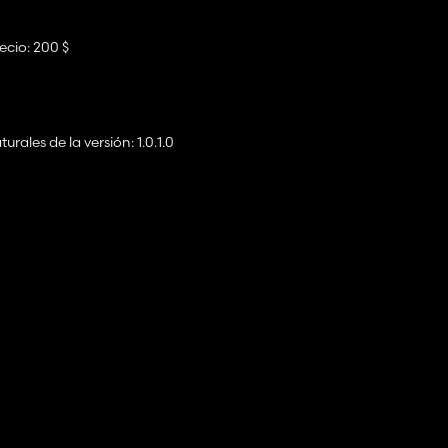
ecio: 200 $
rales de la versión: 1.0.1.0
plantas se hundirán en el suelo.
a manera, evita que las plantas estén debajo de la superficie del a
avera y verano o las coloridas hojas en otoño e invierno.
adillas de lirios adjuntas.
 ¿No? Entonces, no se sorprenda si en invierno las algas de pato des
gotipo en el ModHub en "Mod alimentado por" o escríbeme un coment
.php?f=
988 y T = 191734