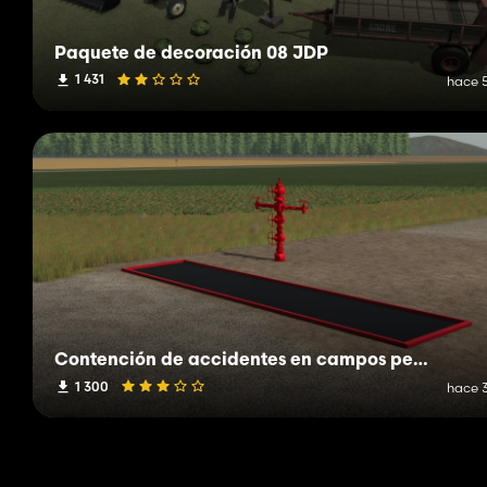
Paquete de decoración 08 JDP
1 431
hace 5
Contención de accidentes en campos petroleros
1 300
hace 3