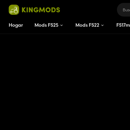
Hogar
Mods FS25
Mods FS22
FS
17
m