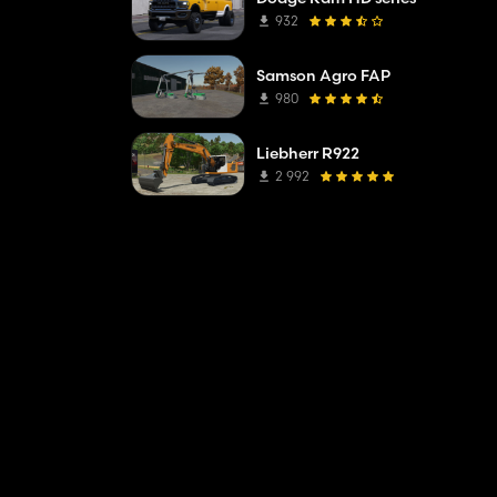
932
Samson Agro FAP
980
Liebherr R922
2 992
gua.
aparecen
ario en el