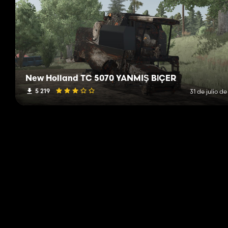
New Holland TC 5070 YANMIŞ BİÇER
5 219
31 de julio d