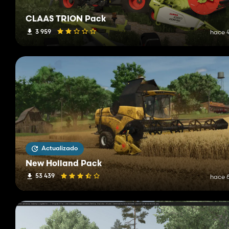
CLAAS TRION Pack
3 959
hace 4
Actualizado
New Holland Pack
53 439
hace 6