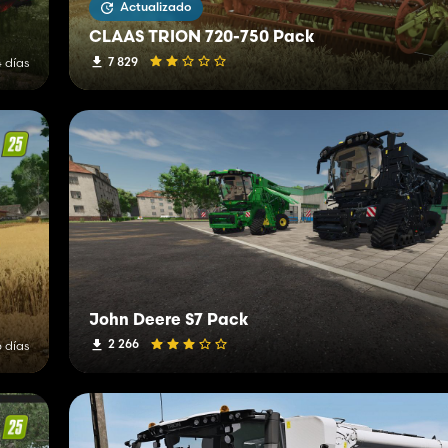
Actualizado
CLAAS TRION 720-750 Pack
7 829
 días
John Deere S7 Pack
2 266
 días