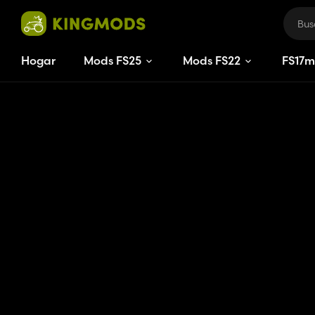
Hogar
Mods FS25
Mods FS22
FS
17
m