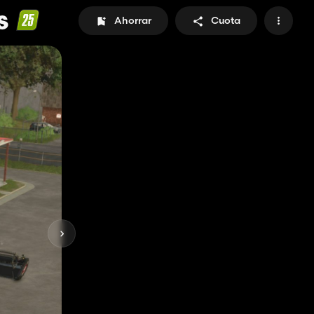
s
Ahorrar
Cuota