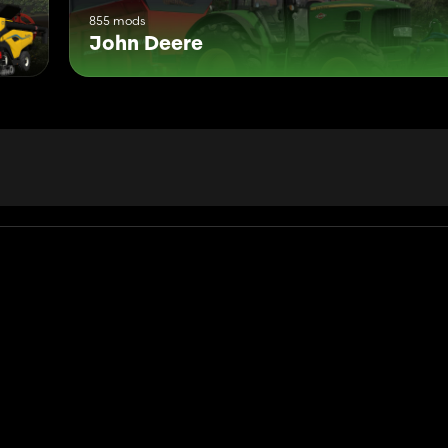
855 mods
John Deere