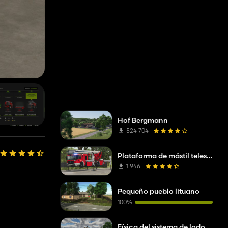
Hof Bergmann
524 704
Plataforma de mástil telescópico Mercedes Benz Econic WISS
1 946
Pequeño pueblo lituano
100%
Física del sistema de lodo