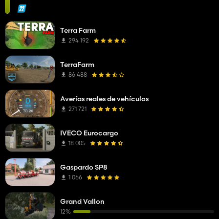
Terra Farm
294 192
TerraFarm
86 488
Averías reales de vehículos
271 721
IVECO Eurocargo
18 005
Gaspardo SP8
1 066
Grand Vallon
12%