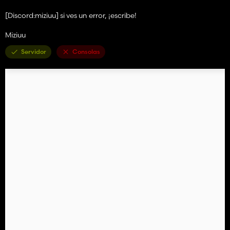
[Discord:miziuu] si ves un error, ¡escribe!
Miziuu
Servidor
Consolas