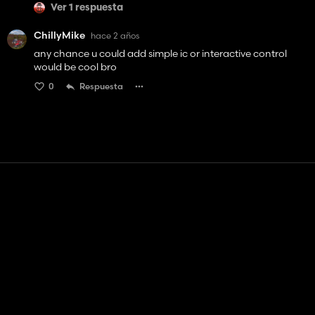
Ver 1 respuesta
ChillyMike
hace 2 años
any chance u could add simple ic or interactive control
would be cool bro
0
Respuesta
Contacto
Ayudar
Términos de servicio
Política de privacidad
Administrar cookies