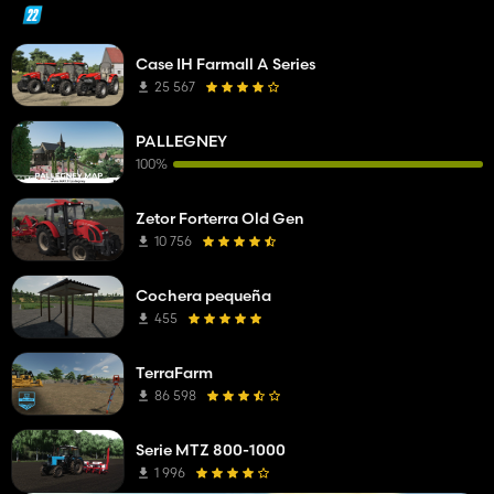
Case IH Farmall A Series
25 567
PALLEGNEY
100%
Zetor Forterra Old Gen
10 756
Cochera pequeña
455
TerraFarm
86 598
Serie MTZ 800-1000
1 996