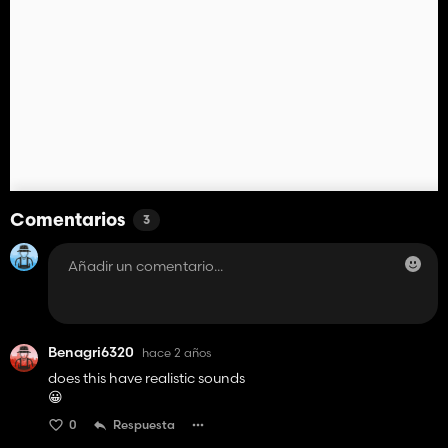
Comentarios
3
Benagri6320
hace 2 años
does this have realistic sounds
😀
0
Respuesta