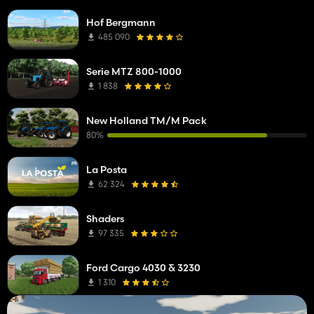
Hof Bergmann
485 090
Serie MTZ 800-1000
1 838
New Holland TM/M Pack
80%
La Posta
62 324
Shaders
97 335
Ford Cargo 4030 & 3230
1 310