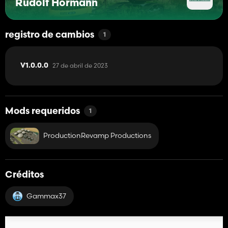
Rudolf Hörmann
registro de cambios
1
27 de abril de 2023
V1.0.0.0
Mods requeridos
1
ProductionRevamp Productions
Créditos
Gammax37