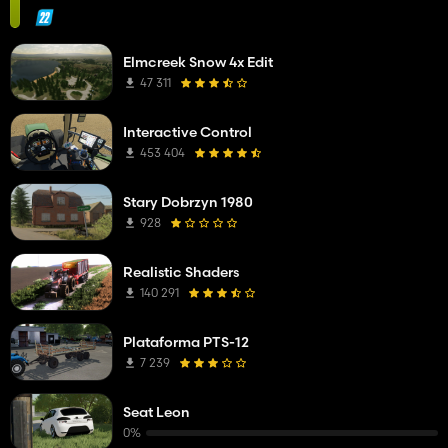
Elmcreek Snow 4x Edit
47 311
Interactive Control
453 404
Stary Dobrzyn 1980
928
Realistic Shaders
140 291
Plataforma PTS-12
7 239
Seat Leon
0%