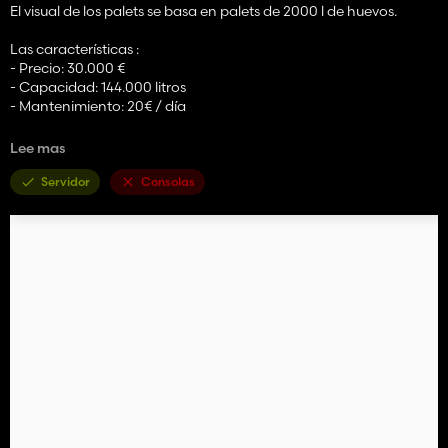
El visual de los palets se basa en palets de 2000 l de huevos.
Las características :
- Precio: 30.000 €
- Capacidad: 144.000 litros
- Mantenimiento: 20€ / día
|| Requiere --FS22_A_ProductionRevamp-- Versión mínima: 1.3.5
Lee mas
||
Servidor
Consolas