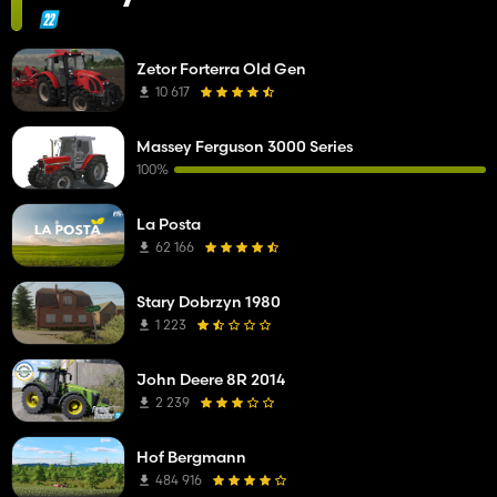
Zetor Forterra Old Gen
10 617
Massey Ferguson 3000 Series
100%
La Posta
62 166
Stary Dobrzyn 1980
1 223
John Deere 8R 2014
2 239
Hof Bergmann
484 916