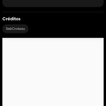
Créditos
SebCroteau