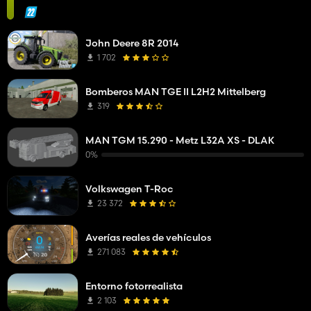
John Deere 8R 2014
1 702
Bomberos MAN TGE II L2H2 Mittelberg
319
MAN TGM 15.290 - Metz L32A XS - DLAK
0%
Volkswagen T-Roc
23 372
Averías reales de vehículos
271 083
Entorno fotorrealista
2 103