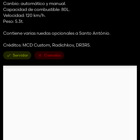
Canbio: automático y manual.
Capacidad de combustible: 80L.
Velocidad: 120 km/h.
Peso: 5.3t.
Contiene varias ruedas opcionales a Santo António.
Créditos: MCD Custom, Radichkov, DR3RS.
Servidor
Consolas