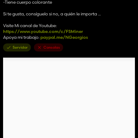
-Tiene cuerpo colorante
Si te gusta, consíguelo si no, a quién le importa ...
Visite Mi canal de Youtube:
https://www.youtube.com/c/FSMiner
Apoya mi trabajo:
paypal.me/NGeorgios
Servidor
Consolas