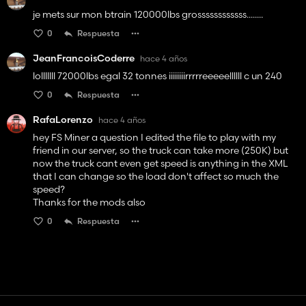
je mets sur mon btrain 120000lbs grossssssssssss........
0
Respuesta
JeanFrancoisCoderre
hace 4 años
lolllllll 72000lbs egal 32 tonnes iiiiiiiirrrrreeeeellllll c un 240
0
Respuesta
RafaLorenzo
hace 4 años
hey FS Miner a question I edited the file to play with my
friend in our server, so the truck can take more (250K) but
now the truck cant even get speed is anything in the XML
that I can change so the load don't affect so much the
speed?
Thanks for the mods also
0
Respuesta