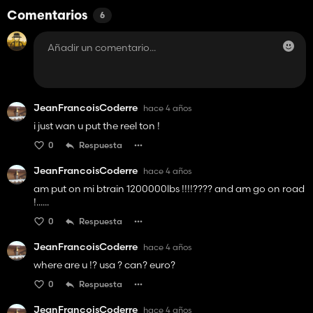
Comentarios
6
JeanFrancoisCoderre
hace 4 años
i just wan u put the reel ton !
0
Respuesta
JeanFrancoisCoderre
hace 4 años
am put on mi btrain 1200000lbs !!!!???? and am go on road
!......
0
Respuesta
JeanFrancoisCoderre
hace 4 años
where are u !? usa ? can? euro?
0
Respuesta
JeanFrancoisCoderre
hace 4 años