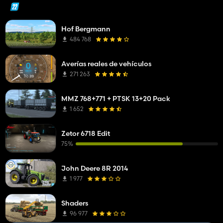
Hof Bergmann
484 768
Averías reales de vehículos
271 263
MMZ 768+771 + PTSK 13+20 Pack
1 652
Zetor 6718 Edit
75%
John Deere 8R 2014
1 977
Shaders
96 977