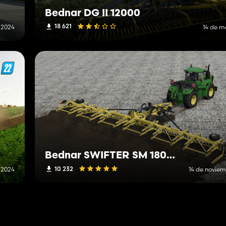
Bednar DG II 12000
18 621
e 2024
14 de m
Bednar SWIFTER SM 18000 Rapide
10 232
e 2024
14 de novie