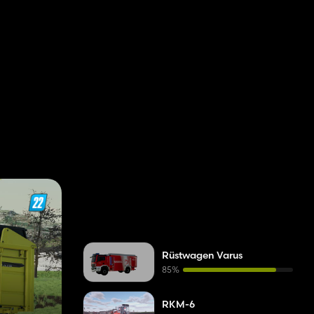
Jardineras
1
Tractores pequeños
1
Cobertizos
1
Pulverizadores
1
Cargadoras de ruedas
1
Rüstwagen Varus
85%
RKM-6