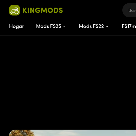
Hogar
Mods FS25
Mods FS22
FS
17
m