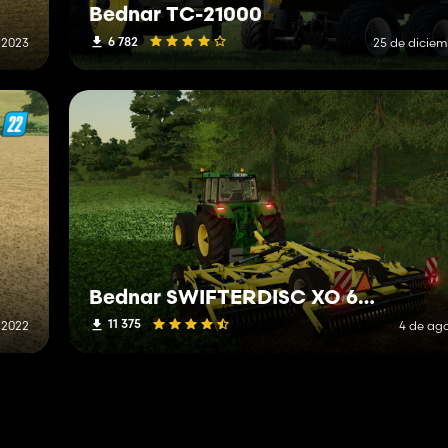
Bednar TC-21000
6 782
e 2023
25 de diciem
Bednar SWIFTERDISC XO 6000F
11 375
 2022
4 de ag