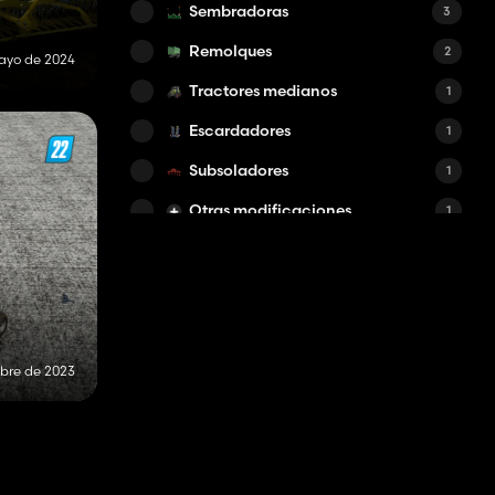
Sembradoras
3
Remolques
2
ayo de 2024
Tractores medianos
1
Escardadores
1
Subsoladores
1
Otras modificaciones
1
Rodillos
1
Henificadoras
1
Gradas eléctricas
1
DLC
1
mbre de 2023
Esparcidores de estiércol
1
Carros
1
Cortacéspedes
1