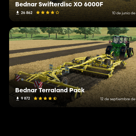
Bednar Swifterdisc XO 6000F
26 862
10 de junio d
Bednar Terraland Pack
9 872
12 de septiembre de