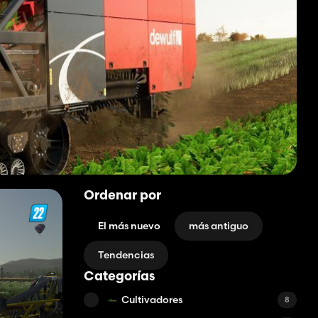
Ordenar por
El más nuevo
más antiguo
Tendencias
Categorías
Cultivadores
8