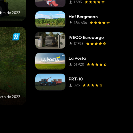
1 383
bre de 2022
Hof Bergmann
484 606
IVECO Eurocargo
17 795
La Posta
61 920
PRT-10
825
osto de 2022