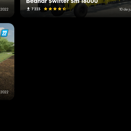
Bednar Swifter Sm 18000
7 223
e 2022
10 de j
e 2022