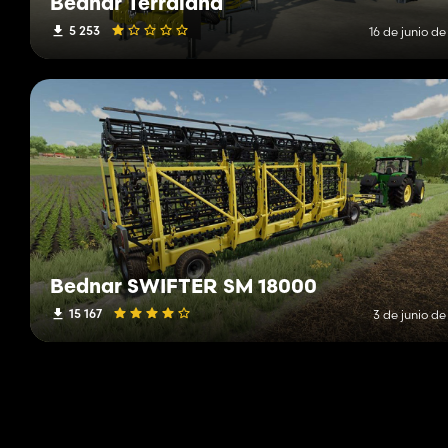
Bednar Terraland
5 253
16 de junio d
Bednar SWIFTER SM 18000
15 167
3 de junio d