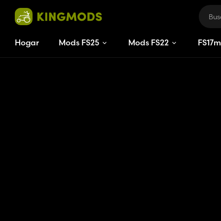
Hogar
Mods FS25
Mods FS22
FS
17
m