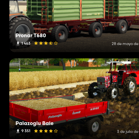
Pronar T680
1 463
28 de mayo de
Palazoglu Bale
9 351
3 de julio d