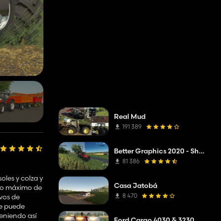
Real Mud
191 389
Better Graphics 2020 - Shadermod Real
81 386
oles y colza y
Casa Jatobá
eso máximo de
8 470
ivos de
se puede
teniendo así
Ford Cargo 4030 & 3230