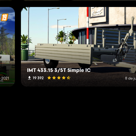
IMT 433.15 3/5T Simple IC
19 392
 2021
8 de j