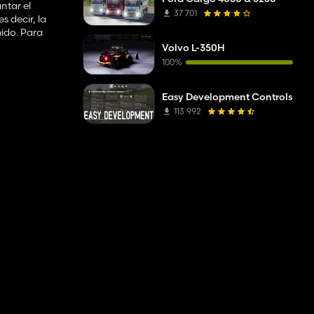
ntar el
37 701
s decir, la
ido. Para
Volvo L-350H
100%
Easy Development Controls
113 992