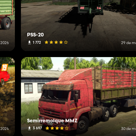
PSS-20
1 772
 2026
29 de m
Semirremolque MMZ
3 697
e 2024
30 de m