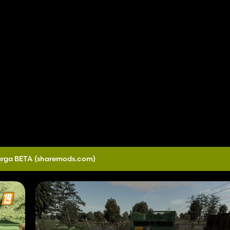
rga BETA
(sharemods.com)