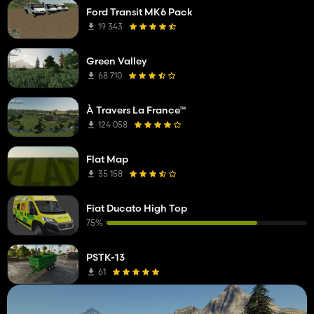
Ford Transit MK6 Pack
19 343
Green Valley
68 710
À Travers La France™
124 058
Flat Map
35 158
Fiat Ducato High Top
75%
PSTK-13
61