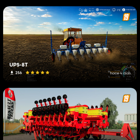
UPS-8T
256
hace 4 días