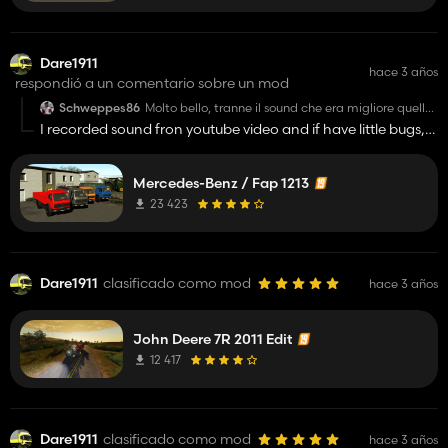
Dare1911
hace 3 años
respondió a un comentario sobre un mod
Schweppes86
Molto bello, tranne il sound che era migliore quello
precedente
I recorded sound fron youtube video and if have little bugs,
but I will try to fix it in next update.
Mercedes-Benz / Fap 1213
23 423
Dare1911
clasificado como mod
hace 3 años
John Deere 7R 2011 Edit
12 417
Dare1911
clasificado como mod
hace 3 años