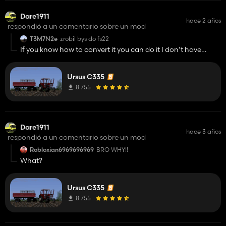
Dare1911
hace 2 años
respondió a un comentario sobre un mod
T3M7N2e
zrobil bys do fs22
If you know how to convert it you can do it I don’t have
problems with that.
Ursus C335
8 755
Dare1911
hace 3 años
respondió a un comentario sobre un mod
Robloxian6969696969
BRO WHY!!
What?
Ursus C335
8 755