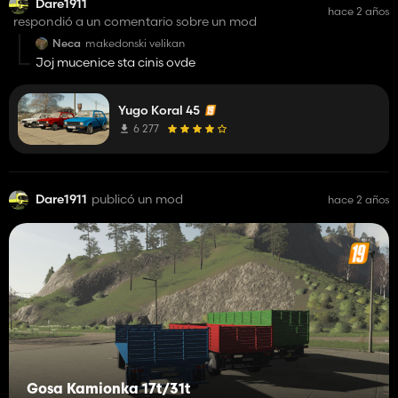
Dare1911
hace 2 años
respondió a un comentario sobre un mod
Neca
makedonski velikan
Joj mucenice sta cinis ovde
Yugo Koral 45
6 277
Dare1911
publicó un mod
hace 2 años
Gosa Kamionka 17t/31t