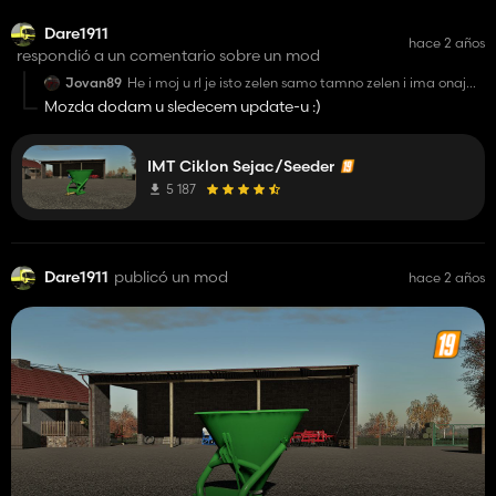
Dare1911
hace 2 años
respondió a un comentario sobre un mod
Jovan89
He i moj u rl je isto zelen samo tamno zelen i ima onaj
produžetak za veći kapacitet, ovako mod ne izgleda
Mozda dodam u sledecem update-u :)
loše, dobre konfiguracije 10/10
IMT Ciklon Sejac/Seeder
5 187
Dare1911
publicó un mod
hace 2 años