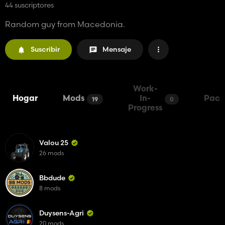
44 suscriptores
Random guy from Macedonia.
Suscribir
Mensaje
Work-
Hogar
Mods
In-
Pack
19
0
Progress
Valou 25
26 mods
Bbdude
8 mods
Duysens-Agri
20 mods