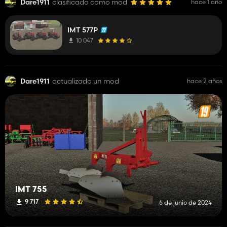
Dare1911
clasificado como mod
hace 1 año
IMT 577P
10 047
Dare1911
actualizado un mod
hace 2 años
IMT 755
9 717
6 de junio de 2024