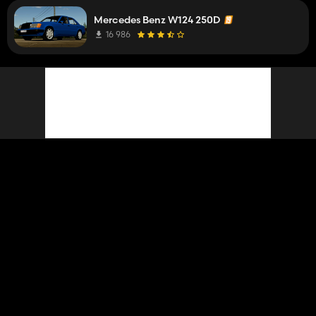
Mercedes Benz W124 250D
16 986
Dare1911
clasificado como mod
hace 3 años
Mercedes-Benz W124 250D
17 138
Dare1911
hace 3 años
respondió a un comentario sobre un mod
Direktor
Very beautiful mod sound but this mod not have amg
wheels and it have buggy tires and buggy doors. Can
In next update doors yes, about tires and tims I do it by
you fix this?
myself so I will put better tyres.
Mercedes Benz W124 250D
16 986