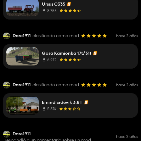
Ursus C335
8 755
Dare1911
clasificado como mod
hace 2 años
Gosa Kamionka 17t/31t
6 972
Dare1911
clasificado como mod
hace 2 años
Emind Erdevik 3.8T
5 674
Dare1911
hace 2 años
respondió a un comentario sobre un mod