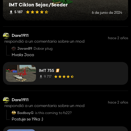
IMT Ciklon Sejac/Seeder
5 187
6 de junio de 2024
Dare1911
hace 2 años
respondió a un comentario sobre un mod
Jovan89
Dobar plug
Hvala Joco
IMT 755
9 717
Dare1911
hace 2 años
respondió a un comentario sobre un mod
BadboyG
is this coming to fs22?
Postuje se 19ka :)