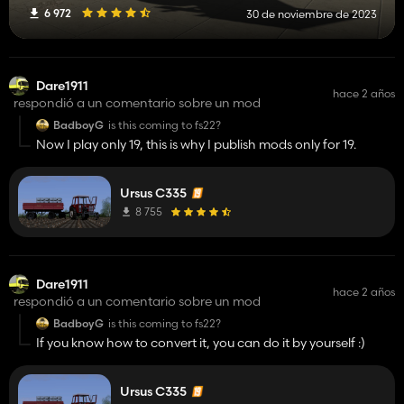
6 972
30 de noviembre de 2023
Dare1911
hace 2 años
respondió a un comentario sobre un mod
BadboyG
is this coming to fs22?
Now I play only 19, this is why I publish mods only for 19.
Ursus C335
8 755
Dare1911
hace 2 años
respondió a un comentario sobre un mod
BadboyG
is this coming to fs22?
If you know how to convert it, you can do it by yourself :)
Ursus C335