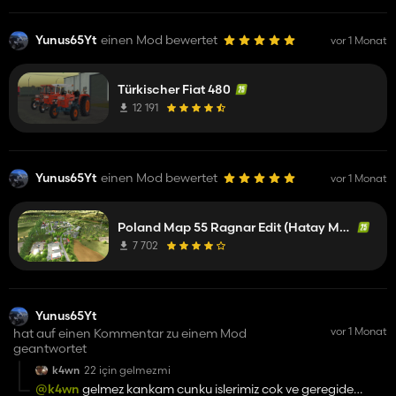
Yunus65Yt
einen Mod bewertet
vor 1 Monat
Türkischer Fiat 480
12 191
Yunus65Yt
einen Mod bewertet
vor 1 Monat
Poland Map 55 Ragnar Edit (Hatay Map)
7 702
Yunus65Yt
vor 1 Monat
hat auf einen Kommentar zu einem Mod
geantwortet
k4wn
22 için gelmezmi
@k4wn
gelmez kankam cunku islerimiz cok ve geregide