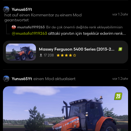
Yunus65Yt
vor 1 Jahr
hat auf einen Kommentar zu einem Mod
geantwortet
mustafa1919263
Bir de çok önemli değilde renk ekleyebilirmisin
@mustafa1919263
alttaki yanıtın için teşekkür ederim renk
eklemeye çalışıyorum ama modda hatalar oluyor, hatta 25
modları bıraz sıkıntılı yenı cıkan modlardada gorebılırsın
Massey Ferguson 5400 Series (2013-2017)
bıraz zaman gerekli 25 yeni cıktı yeni ayarlarını ogrenırsem
mod tam olcak
17 208
Yunus65Yt
einen Mod aktualisiert
vor 1 Jahr