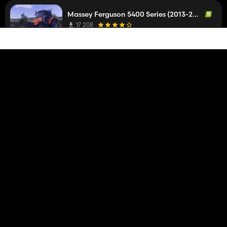
Massey Ferguson 5400 Series (2013-2017)
17 208
Yunus65Yt
einen Mod bewertet
vor 1 Jahr
TÜMOSAN 9080 DT
6 275
Yunus65Yt
hat einen Mod kommentiert
vor 1 Jahr
If there are any errors in our mod, please report them here.
Massey Ferguson 5400 Series (2013-2017)
17 208