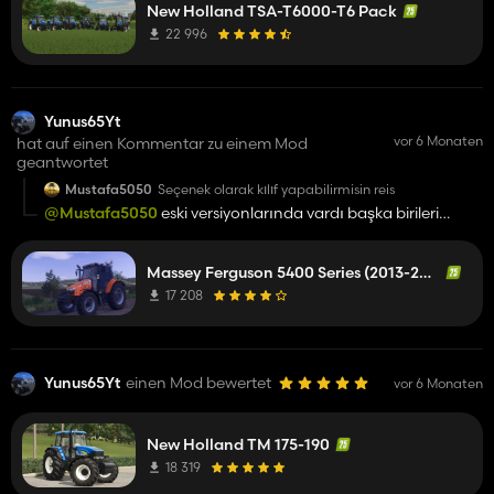
New Holland TSA-T6000-T6 Pack
22 996
Yunus65Yt
vor 6 Monaten
hat auf einen Kommentar zu einem Mod
geantwortet
Mustafa5050
Seçenek olarak kılıf yapabilirmisin reis
@Mustafa5050
eski versiyonlarında vardı başka birileri
sevmediği için kaldırdım
Massey Ferguson 5400 Series (2013-2017)
17 208
Yunus65Yt
einen Mod bewertet
vor 6 Monaten
New Holland TM 175-190
18 319