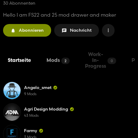
30 Abonnenten
Hello I am FS22 and 25 mod drawer and maker
Abonnieren
Nachricht
Work-
Startseite
Mods
In-
Pa
2
0
Progress
Angelo_smet
9 Mods
Agri Design Modding
43 Mods
Farmy
3 Mods