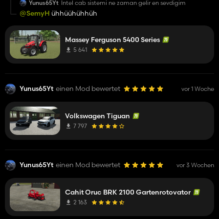
Yunus65Yt
Intel cab sistemi ne zaman gelir en sevdigim
@SemyH
ühhüühühhüh
Massey Ferguson 5400 Series
5 641
Yunus65Yt
einen Mod bewertet
vor 1 Woche
Volkswagen Tiguan
7 797
Yunus65Yt
einen Mod bewertet
vor 3 Wochen
Cahit Oruc BRK 2100 Gartenrotovator
2 163