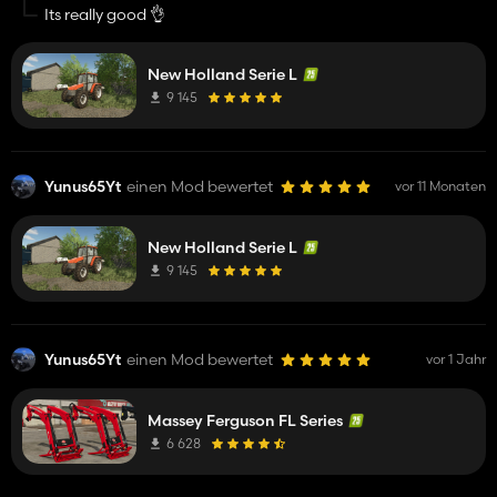
Its really good 👌
New Holland Serie L
9 145
Yunus65Yt
einen Mod bewertet
vor 11 Monaten
New Holland Serie L
9 145
Yunus65Yt
einen Mod bewertet
vor 1 Jahr
Massey Ferguson FL Series
6 628