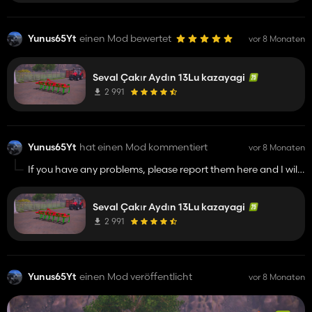
Yunus65Yt
einen Mod bewertet
vor 8 Monaten
Seval Çakır Aydın 13Lu kazayagi
2 991
Yunus65Yt
hat einen Mod kommentiert
vor 8 Monaten
If you have any problems, please report them here and I will
fix them as best I can.
Seval Çakır Aydın 13Lu kazayagi
2 991
Yunus65Yt
einen Mod veröffentlicht
vor 8 Monaten