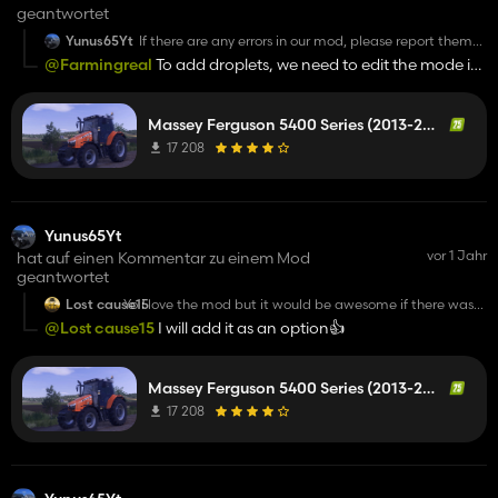
geantwortet
Yunus65Yt
If there are any errors in our mod, please report them
here.
@Farmingreal
To add droplets, we need to edit the mode in
Blender again.
Massey Ferguson 5400 Series (2013-2017)
17 208
Yunus65Yt
vor 1 Jahr
hat auf einen Kommentar zu einem Mod
geantwortet
Lost cause15
Yo i love the mod but it would be awesome if there was
an option to remove the tint on the window, makes it
@Lost cause15
I will add it as an option👍️
hard to see at night 😅 other than that i love it!
Massey Ferguson 5400 Series (2013-2017)
17 208