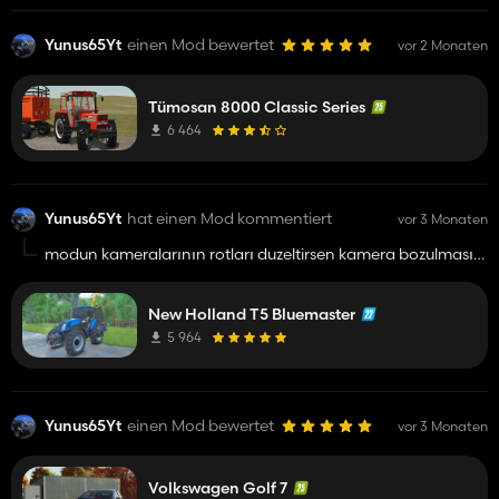
Yunus65Yt
einen Mod bewertet
vor 2 Monaten
Tümosan 8000 Classic Series
6 464
Yunus65Yt
hat einen Mod kommentiert
vor 3 Monaten
modun kameralarının rotları duzeltirsen kamera bozulması
gider sadece Y eksenindeki ayarı 180 yap
New Holland T5 Bluemaster
5 964
Yunus65Yt
einen Mod bewertet
vor 3 Monaten
Volkswagen Golf 7