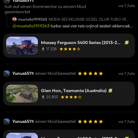
Yunus65Yt
vor 1 Jahr
hat auf einen Kommentar zu einem Mod
geantwortet
mustafa1919263
MODA SES EKLENSE GÜZEL OLUR TUBO VE
MOTOR SESİ
@mustafa1919263
turbo sesi var reis orjinal sesleri eklencek
yada başka bir şekilde yapcaz bazı yabancılar begenmiyor
sesi
Massey Ferguson 5400 Series (2013-2017)
17 208
Yunus65Yt
einen Mod bewertet
vor 1 Jahr
Glen Hon, Tasmania (Australia)
25 803
Yunus65Yt
einen Mod bewertet
vor 1 Jahr