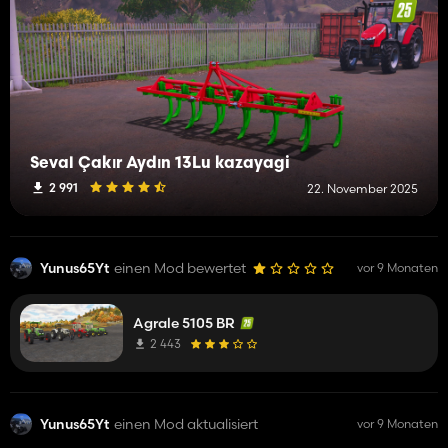
Seval Çakır Aydın 13Lu kazayagi
2 991
22. November 2025
Yunus65Yt
einen Mod bewertet
vor 9 Monaten
Agrale 5105 BR
2 443
Yunus65Yt
einen Mod aktualisiert
vor 9 Monaten