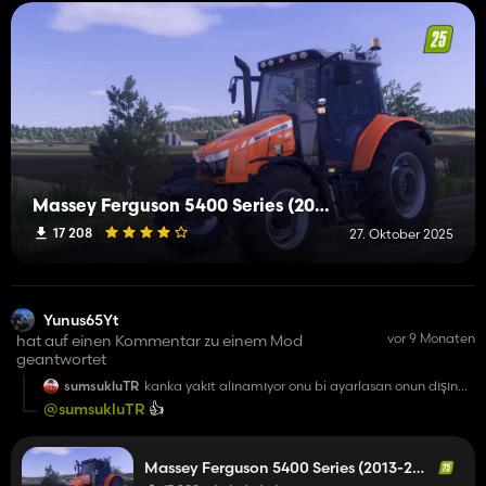
Massey Ferguson 5400 Series (2013-2017)
17 208
27. Oktober 2025
Yunus65Yt
vor 9 Monaten
hat auf einen Kommentar zu einem Mod
geantwortet
sumsukluTR
kanka yakıt alınamıyor onu bi ayarlasan onun dışında
çok güzel mod eline sağlık
@sumsukluTR
👍️
Massey Ferguson 5400 Series (2013-2017)