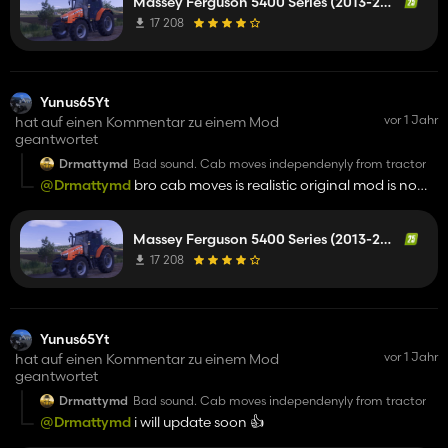
Massey Ferguson 5400 Series (2013-2017)
17 208
Yunus65Yt
vor 1 Jahr
hat auf einen Kommentar zu einem Mod
geantwortet
Drmattymd
Bad sound. Cab moves independenyly from tractor
@Drmattymd
bro cab moves is realistic original mod is no
have cab moves you have 54? Its 2013 2017 is so mover
Massey Ferguson 5400 Series (2013-2017)
17 208
Yunus65Yt
vor 1 Jahr
hat auf einen Kommentar zu einem Mod
geantwortet
Drmattymd
Bad sound. Cab moves independenyly from tractor
@Drmattymd
i will update soon 👍