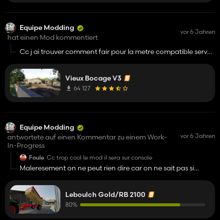
Equipe Modding
vor 6 Jahren
hat einen Mod kommentiert
Cc j ai trouver comment fair pour la metre compatible server
(il faux aller dans le modDesc et metre ton descVersion a 47
voila tous
Vieux Bocage V3
64 127
Equipe Modding
vor 6 Jahren
antwortete auf einen Kommentar zu einem Work-
In-Progress
Foule
Cc trop cool le mod il sera sur console
Maleresement on ne peut rien dire car on ne sait pas si
Farming vont accepter la benne a cose des logo Leboulch
Leboulch Gold/RB 2100
80%