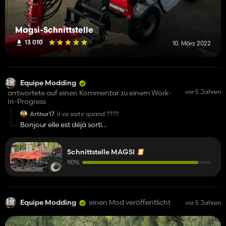
Magsi-Schnittstelle
13 010
10. März 2022
Equipe Modding
vor 5 Jahren
antwortete auf einen Kommentar zu einem Work-
In-Progress
Arthur17
il va sortir quand ????
Bonjour elle est déjà sorti
https://www.kingmods.net/fr/mods-fs19/interface-magsi
Schnittstelle MAGSI
90%
Equipe Modding
einen Mod veröffentlicht
vor 5 Jahren