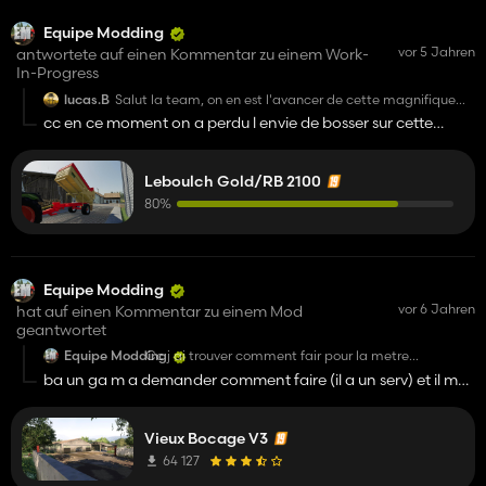
Equipe Modding
vor 5 Jahren
antwortete auf einen Kommentar zu einem Work-
In-Progress
lucas.B
Salut la team, on en est l'avancer de cette magnifique
benne?
cc en ce moment on a perdu l envie de bosser sur cette
benne elle reviendra quand on retrouvera une motivation
(nous ne voulons pas bâcler le travail donc nous avons
Leboulch Gold/RB 2100
décider de la mettre de coté
80%
Equipe Modding
vor 6 Jahren
hat auf einen Kommentar zu einem Mod
geantwortet
Equipe Modding
Cc j ai trouver comment fair pour la metre
compatible server (il faux aller dans le modDesc et
ba un ga m a demander comment faire (il a un serv) et il ma
metre ton descVersion a 47 voila tous
dit que sa marchais donc
Vieux Bocage V3
64 127