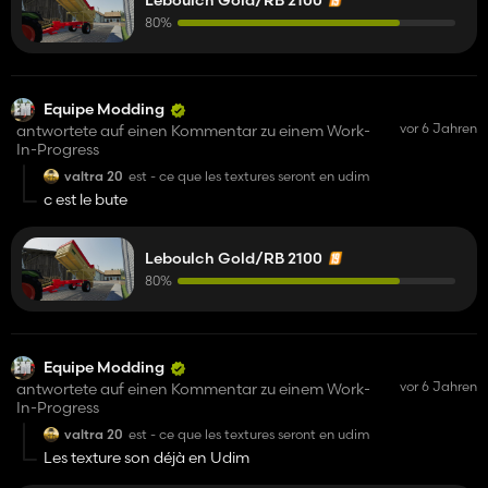
80%
Equipe Modding
vor 6 Jahren
antwortete auf einen Kommentar zu einem Work-
In-Progress
valtra 20
est - ce que les textures seront en udim
c est le bute
Leboulch Gold/RB 2100
80%
Equipe Modding
vor 6 Jahren
antwortete auf einen Kommentar zu einem Work-
In-Progress
valtra 20
est - ce que les textures seront en udim
Les texture son déjà en Udim