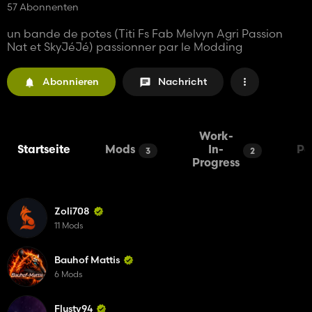
57 Abonnenten
un bande de potes (Titi Fs Fab Melvyn Agri Passion
Nat et SkyJéJé) passionner par le Modding
Abonnieren
Nachricht
Work-
Startseite
Mods
In-
Pa
3
2
Progress
Zoli708
11 Mods
Bauhof Mattis
6 Mods
Flusty94