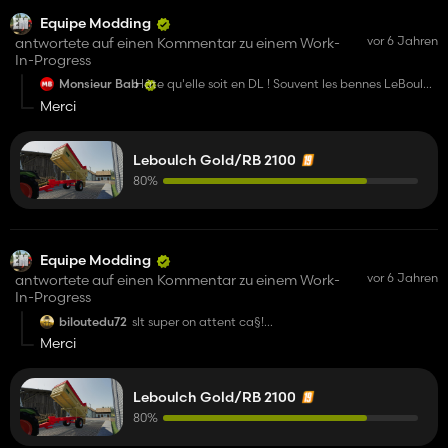
Equipe Modding
vor 6 Jahren
antwortete auf einen Kommentar zu einem Work-
In-Progress
Monsieur Bab
Hâte qu'elle soit en DL ! Souvent les bennes LeBoulch
sont très grosses, alors une petite comme celle-ci
Merci
ferait pas de mal ! 😁
Leboulch Gold/RB 2100
80%
Equipe Modding
vor 6 Jahren
antwortete auf einen Kommentar zu einem Work-
In-Progress
biloutedu72
slt super on attent ca§!
c'est cool de voir des petites benne aussi belle§!Bn
Merci
courage!
Leboulch Gold/RB 2100
80%