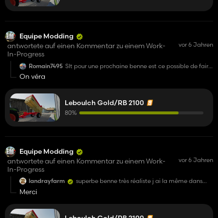
Equipe Modding
vor 6 Jahren
antwortete auf einen Kommentar zu einem Work-
In-Progress
Romain7495
Slt pour une prochaine benne est ce possible de faire
une theivin je pourrait taider car je mis connais un
On véra
peu en modding
Leboulch Gold/RB 2100
80%
Equipe Modding
vor 6 Jahren
antwortete auf einen Kommentar zu einem Work-
In-Progress
landrayfarm
superbe benne très réaliste j ai la même dans
ma famille
Merci
Leboulch Gold/RB 2100