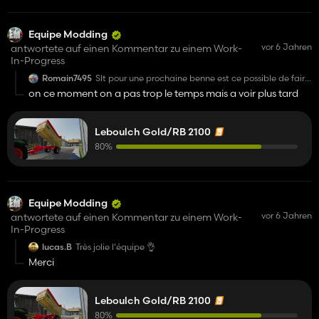
Equipe Modding
vor 6 Jahren
antwortete auf einen Kommentar zu einem Work-
In-Progress
Romain7495
Slt pour une prochaine benne est ce possible de faire
une theivin je pourrait taider car je mis connais un
on ce moment on a pas trop le temps mais a voir plus tard
peu en modding
Leboulch Gold/RB 2100
80%
Equipe Modding
vor 6 Jahren
antwortete auf einen Kommentar zu einem Work-
In-Progress
lucas.B
Très jolie l'équipe 👌
Merci
Leboulch Gold/RB 2100
80%