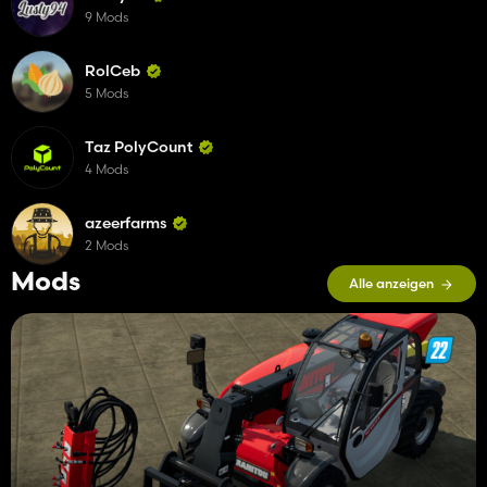
9 Mods
RolCeb
5 Mods
Taz PolyCount
4 Mods
azeerfarms
2 Mods
Mods
Alle anzeigen