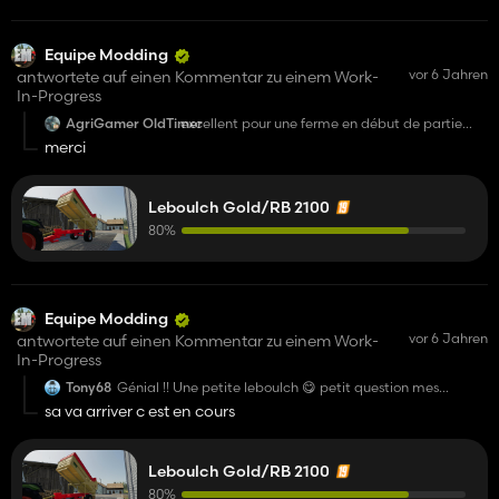
Equipe Modding
vor 6 Jahren
antwortete auf einen Kommentar zu einem Work-
In-Progress
AgriGamer OldTimer
excellent pour une ferme en début de partie
pour la moisson
merci
Leboulch Gold/RB 2100
80%
Equipe Modding
vor 6 Jahren
antwortete auf einen Kommentar zu einem Work-
In-Progress
Tony68
Génial !! Une petite leboulch 😋 petit question mes
pourquoi vous mettez pas une option du style avec les
sa va arriver c est en cours
ancien logo et une autre version avec les nouveaux logo
leboulch
Leboulch Gold/RB 2100
80%