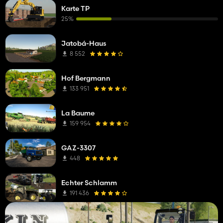
Karte TP
25%
Jatobá-Haus
8 552
Hof Bergmann
133 951
La Baume
159 954
GAZ-3307
448
Echter Schlamm
191 436