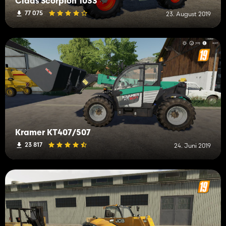
Claas Scorpion 1033
77 075
23. August 2019
Kramer KT407/507
23 817
24. Juni 2019