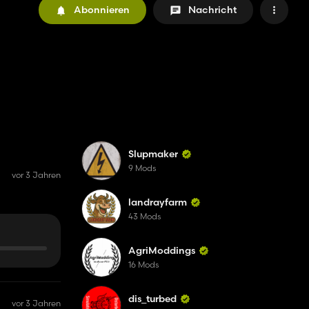
Abonnieren
Nachricht
Slupmaker
9 Mods
vor 3 Jahren
landrayfarm
43 Mods
AgriModdings
16 Mods
dis_turbed
vor 3 Jahren