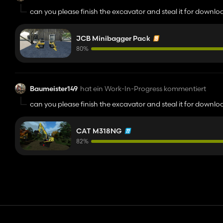
can you please finish the excavator and steal it for downloa
the excavator is really cool
JCB Minibagger Pack
80%
Baumeister149
hat ein Work-In-Progress kommentiert
can you please finish the excavator and steal it for downloa
the excavator is really cool
CAT M318NG
82%
Kontakt
Hilfe
Nutzungsbedingungen
Datenschutz-Besti