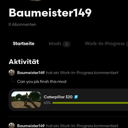
Baumeister149
0 Abonnenten
Startseite
Mods
Work-In-Progress
0
Aktivität
Baumeister149
hat ein Work-In-Progress kommentiert
Can you pls finsh this mod
Caterpillar 320
60%
Baumeister149
hat ein Work-In-Progress kommentiert