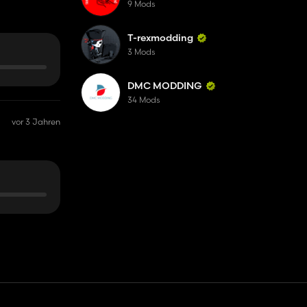
9 Mods
T-rexmodding
3 Mods
DMC MODDING
34 Mods
vor 3 Jahren