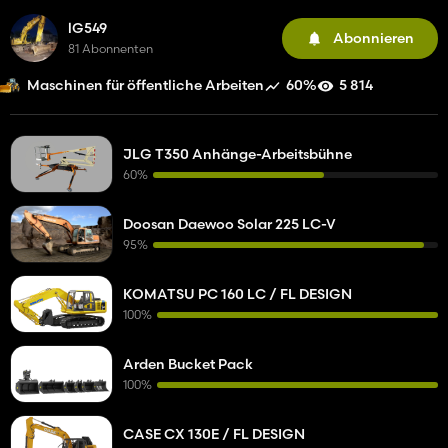
lG549
Abonnieren
81 Abonnenten
60%
5 814
Maschinen für öffentliche Arbeiten
JLG T350 Anhänge-Arbeitsbühne
60%
Doosan Daewoo Solar 225 LC-V
95%
KOMATSU PC 160 LC / FL DESIGN
100%
Arden Bucket Pack
100%
CASE CX 130E / FL DESIGN