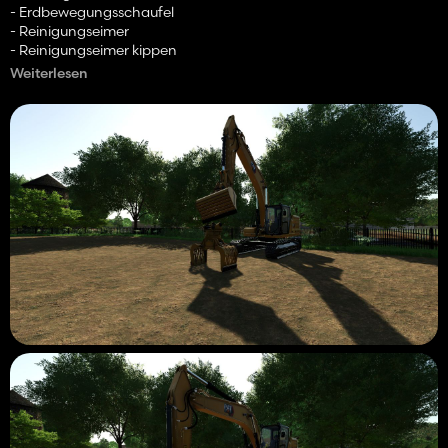
- Erdbewegungsschaufel
- Reinigungseimer
- Reinigungseimer kippen
- Skelettreinigungseimer
Weiterlesen
- langer Putzeimer