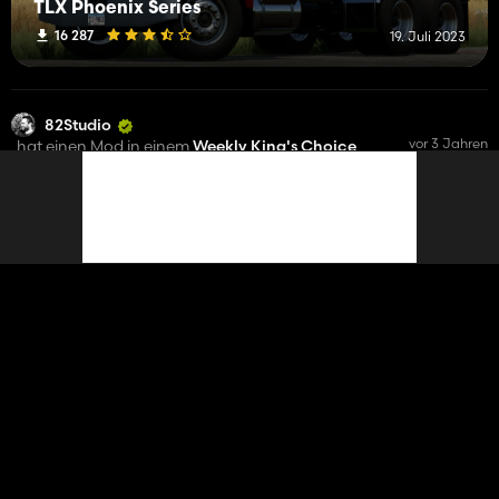
TLX Phoenix Series
16 287
19. Juli 2023
82Studio
vor 3 Jahren
hat einen Mod in einem
Weekly King's Choice
platziert
7
TLX Phoenix Series
16 287
19. Juli 2023