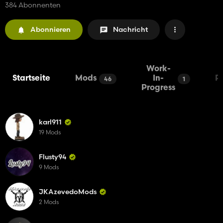
384 Abonnenten
Abonnieren
Nachricht
Work-
Startseite
Mods
In-
P
46
1
Progress
karl911
19 Mods
Flusty94
9 Mods
JKAzevedoMods
2 Mods