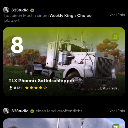
82Studio
vor 1 Jahr
hat einen Mod in einem
Weekly King's Choice
platziert
8
TLX Phoenix Sattelschlepper
8 161
3. April 2025
82Studio
einen Mod veröffentlicht
vor 1 Jahr