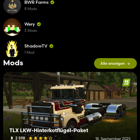
BWR Farms
8 Mods
Wery
3 Mods
ShadowTV
1 Mod
Mods
Alle anzeigen
TLX LKW-Hinterkotflügel-Paket
2 598
18. September 2025