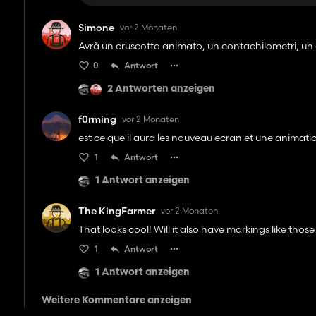
Simone
vor 2 Monaten
Avrà un cruscotto animato, un contachilometri, un co
0
Antwort
2 Antworten anzeigen
f0rming
vor 2 Monaten
est ce que il aura les nouveau ecran et une animatio
1
Antwort
1 Antwort anzeigen
The KingFarmer
vor 2 Monaten
That looks cool! Will it also have markings like thos
1
Antwort
1 Antwort anzeigen
Weitere Kommentare anzeigen