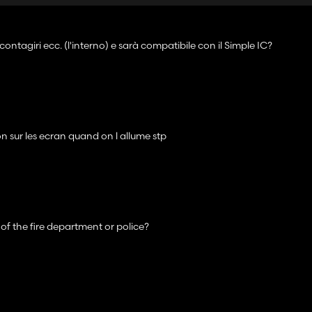
ntagiri ecc. (l'interno) e sarà compatibile con il Simple IC?
n sur les ecran quand on l allume stp
e of the fire department or police?