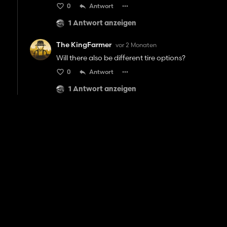
0
Antwort
1 Antwort anzeigen
The KingFarmer
vor 2 Monaten
Will there also be different tire options?
0
Antwort
1 Antwort anzeigen