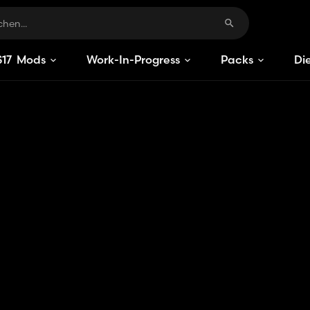
S
17
Mods
Work-In-Progress
Packs
Di