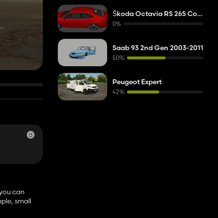
Škoda Octavia RS 265 Coupe 2025
0%
Saab 93 2nd Gen 2003-2011
50%
Peugeot Expert
42%
 you can
mple, small