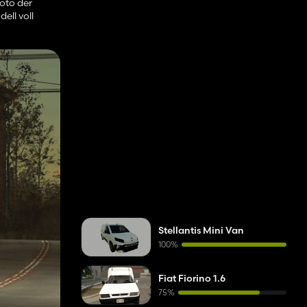
Foto der
ell voll
Stellantis Mini Van
100%
Fiat Fiorino 1.6
75%