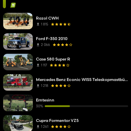
Razol CWH
1 815
Ford F-350 2010
2 066
Case 580 Super R
1 117
Mercedes Benz Econic WISS Teleskopmastbühne
1 218
Erntesinn
30%
Cupra Formentor VZ5
1 261