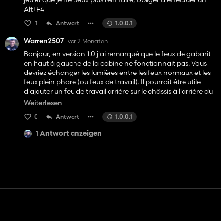
jeu et que je ne peux plus rein faire, obliger d'effectuer un
Alt+F4
1
Antwort
1.0.0.1
Warren2507
vor 2 Monaten
Bonjour, en version 1.0 j'ai remarqué que le feux de gabarit
en haut à gauche de la cabine ne fonctionnait pas. Vous
devriez échanger les lumières entre les feux normaux et les
feux plein phare (ou feux de travail). Il pourrait être utile
d'ajouter un feu de travail arrière sur le châssis à l'arrière du
véhicule.
Weiterlesen
Serait-il possible de faire une version en châssis HKL / poly-
0
Antwort
1.0.0.1
benne ?
Sinon très bon travail ;-) je vais télécharger la version box et
1 Antwort anzeigen
les remorques. Merci à vous