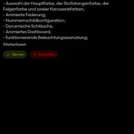
- Auswahl der Hauptfarbe, der Stoßstangenfarbe, der
Felgenfarbe und zweier Karosseriefarben;
- Animierte Federung;
- Nummernschildkonfiguration;
- Dynamische Schläuche;
- Animiertes Dashboard;
- funktionierende Beleuchtungsausrüstung;
- Arbeitsspiegel;
Weiterlesen
- Hinterlässt Spuren;
- Wird schmutzig und waschbar;
Server
Konsolen
- Gestaltungsmöglichkeiten: Zusatzlicht, Visier;