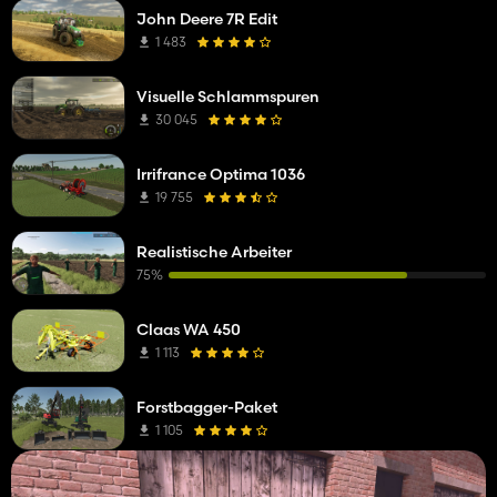
John Deere 7R Edit
1 483
Visuelle Schlammspuren
30 045
Irrifrance Optima 1036
19 755
Realistische Arbeiter
75%
Claas WA 450
1 113
Forstbagger-Paket
1 105