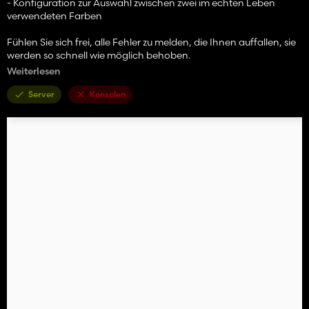
- Konfiguration zur Auswahl zwischen zwei im echten Leben
verwendeten Farben
Fühlen Sie sich frei, alle Fehler zu melden, die Ihnen auffallen, sie
werden so schnell wie möglich behoben.
Weiterlesen
Viel Spaß mit dem Mod und viel Spaß beim Farmen! 🚜🌾
Server
Konsolen
P.S.
Treten Sie unserem Discord-Server bei, um weitere Mods und
frühe Updates zu erhalten:
https://discord.gg/FjkDbfHR8u