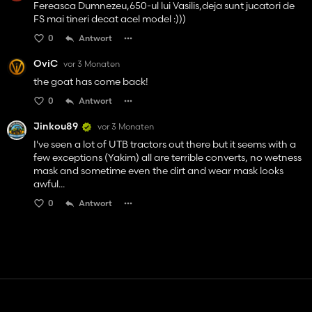
Fereasca Dumnezeu,650-ul lui Vasilis,deja sunt jucatori de
FS mai tineri decat acel model :)))
0
Antwort
OviC
vor 3 Monaten
the goat has come back!
0
Antwort
Jinkou89
vor 3 Monaten
I've seen a lot of UTB tractors out there but it seems with a
few exceptions (Yakim) all are terrible converts, no wetness
mask and sometime even the dirt and wear mask looks
awful...
0
Antwort