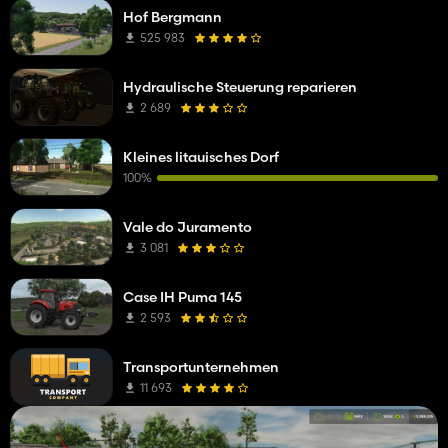
Hof Bergmann
525 983
Hydraulische Steuerung reparieren
2 689
Kleines litauisches Dorf
100%
Vale do Juramento
3 081
Case IH Puma 145
2 593
Transportunternehmen
11 693