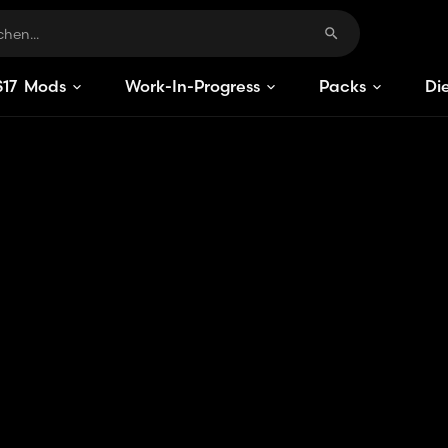
S
15
Mods
Work-In-Progress
Packs
Di