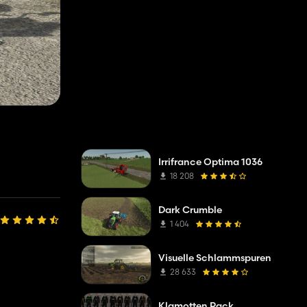
Irrifrance Optima 1036
18 208
Dark Crumble
1 404
Visuelle Schlammspuren
28 633
Klamotten Pack