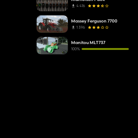
4 416
Massey Ferguson 7700
1 396
Manitou MLT737
100%