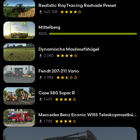
Realistic RayTracing Reshade Preset
445 708
Mittelberg
100%
Dynamische Maulwurfshügel
2 090
Fendt 207-211 Vario
2 088
Case 580 Super R
1 497
Mercedes Benz Econic WISS Teleskopmastbühne
1 798