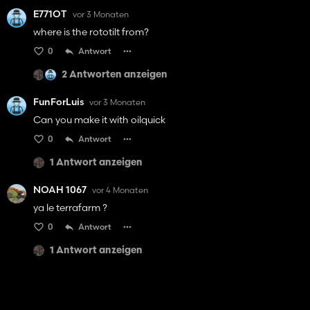
E771OT
vor 3 Monaten
where is the rototilt from?
0
Antwort
2 Antworten anzeigen
FunForLuis
vor 3 Monaten
Can you make it with oilquick
0
Antwort
1 Antwort anzeigen
NOAH 1067
vor 4 Monaten
ya le terrafarm ?
0
Antwort
1 Antwort anzeigen