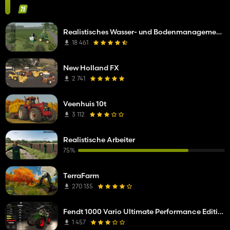
Realistisches Wasser- und Bodenmanagement (RWSM)
18 461
New Holland FX
2 741
Veenhuis 10t
3 112
Realistische Arbeiter
75%
TerraFarm
270 135
Fendt 1000 Vario Ultimate Performance Edition
1 457