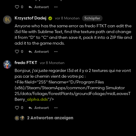
0
Antwort
Krzysztof Dadej
vor 8 Monaten
Schöpfer
Anyone who has the same error as fredo FTKT can edit the
i3d file with Sublime Text, find the texture path and change
it from "D" to "C" and then save it, pack it into a ZIP file and
add it to the game mods.
0
Antwort
fredo FTKT
vor 8 Monaten
Bonjour, j'ai juste regarder I3d et il y a 2 textures qui ne vont
pas car le chemin vient de votre pc :
<File fileId="255" filename="D:/Program Files
(x86)/Steam/SteamApps/common/Farming Simulator
25/data/foliage/forestPlants/groundFoliage/midLeavesT
Berry_
alpha.dds
"/>
0
Antwort
2 Antworten anzeigen