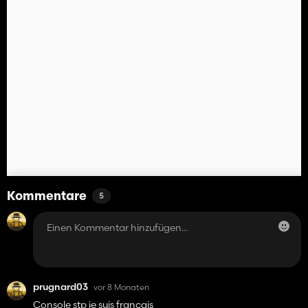
Kommentare
5
prugnard03
vor 8 Monaten
Console stp je suis français