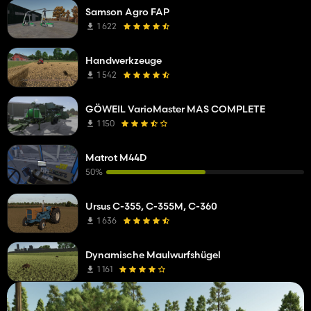
Samson Agro FAP
1 622
Handwerkzeuge
1 542
GÖWEIL VarioMaster MAS COMPLETE
1 150
Matrot M44D
50%
Ursus C-355, C-355M, C-360
1 636
Dynamische Maulwurfshügel
1 161