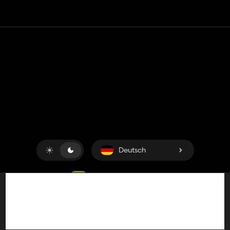
Kontakt
Hilfe
Nutzungsbedingungen
Datenschutz-Bestimmungen
Cookies verwalten
Deutsch
Copyright © 2018-2026
King UP SAS
. Alle Rechte
vorbehalten.