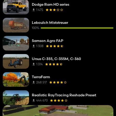
Dodge Ram HD series
1 475
Leboulch Miststreuer
100%
Samson Agro FAP
1 308
Ursus C-355, C-355M, C-360
1 314
TerraFarm
268 517
Realistic RayTracing Reshade Preset
444 670