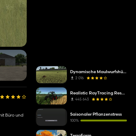
Dynamische Maulwurfshügel
2 016
Realistic RayTracing Reshade Preset
445 643
Saisonaler Pflanzenstress
mit Büro und
100%
TerraFarm