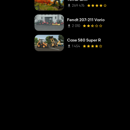
269 476
Fendt 207-211 Vario
2 010
Case 580 Super R
1 454