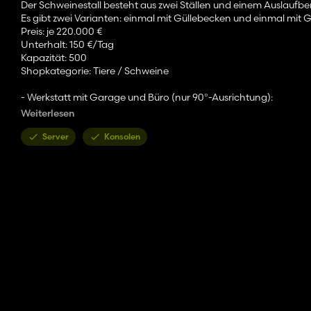
Der Schweinestall besteht aus zwei Ställen und einem Auslaufbere
Es gibt zwei Varianten: einmal mit Güllebecken und einmal mit 
Preis: je 220.000 €
Unterhalt: 150 €/Tag
Kapazität: 500
Shopkategorie: Tiere / Schweine
- Werkstatt mit Garage und Büro (nur 90°-Ausrichtung):
Preis: je 150.000 €
Weiterlesen
Unterhalt: 50 €/Tag
Shopkategorie: Geräte
Server
Konsolen
- Fahrzeughalle
Preis: 90.000 €
Unterhalt: 30 €/Tag
Shopkategorie: Hallen
- Getreidesilo
Preis: je 120.000 €
Unterhalt: 30 €/Tag
Shopkategorie: Getreidesilos
- Halle für Geräte oder Schüttgut
Preis: je 75.000 €