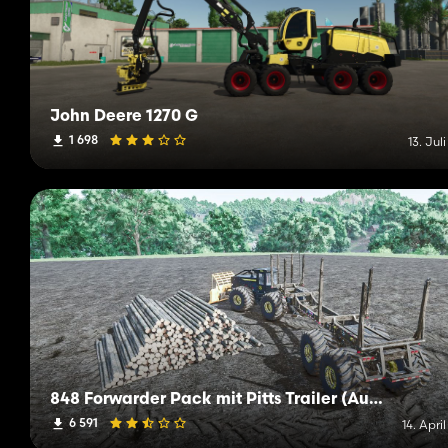
John Deere 1270 G
1 698
13. Jul
848 Forwarder Pack mit Pitts Trailer (Autoload-Option)
6 591
14. Apri