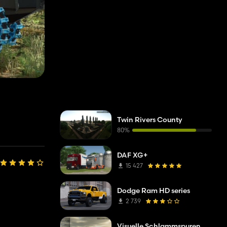
Twin Rivers County
80%
DAF XG+
15 427
Dodge Ram HD series
2 739
Visuelle Schlammspuren