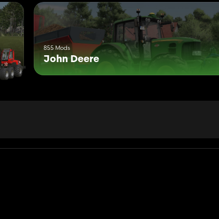
855 Mods
John Deere