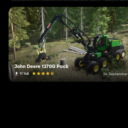
John Deere 1270G Pack
11 148
24. September