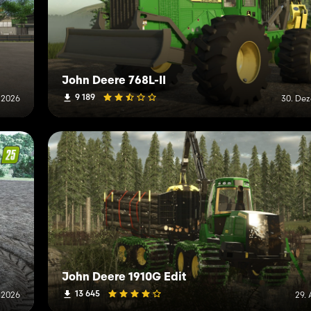
John Deere 768L-II
9 189
i 2026
30. De
John Deere 1910G Edit
13 645
l 2026
29.