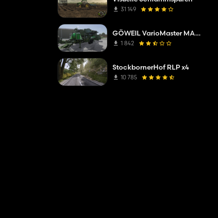
31 149
GÖWEIL VarioMaster MAS COMPLETE
1 842
StockbornerHof RLP x4
10 785