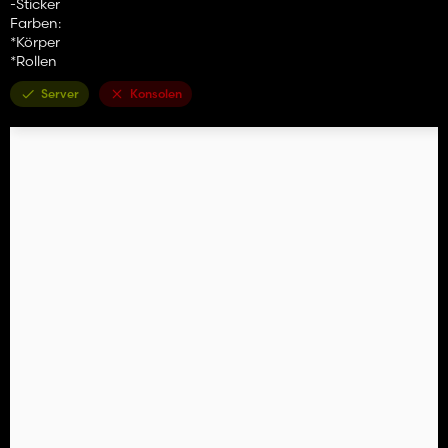
-Sticker
Farben:
*Körper
*Rollen
Server
Konsolen