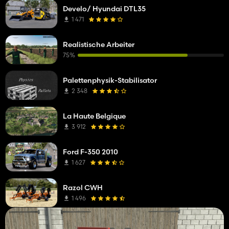
Develo/ Hyundai DTL35
1 471
Realistische Arbeiter
75%
Palettenphysik-Stabilisator
2 348
La Haute Belgique
3 912
Ford F-350 2010
1 627
Razol CWH
1 496