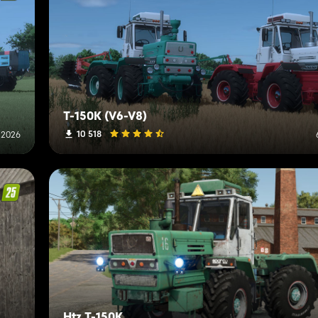
T-150K (V6-V8)
10 518
l 2026
Htz T-150K