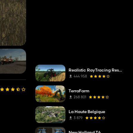
Realistic RayTracing Reshade Preset
444 958
TerraFarm
268 801
La Haute Belgique
3 879
New Holland T6