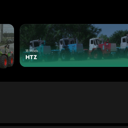
18 Mods
HTZ