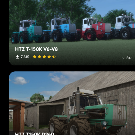
HTZ T-150K V6-V8
7 815
18. Apri
HTZ T150K D260