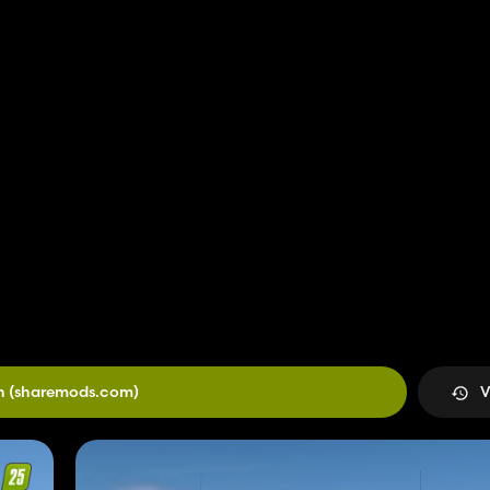
n
(sharemods.com)
V