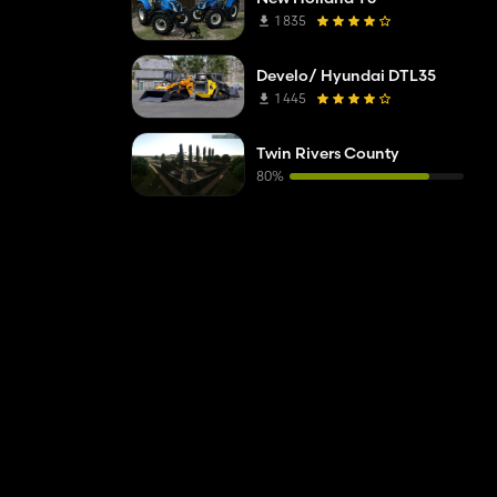
1 835
Develo/ Hyundai DTL35
1 445
Twin Rivers County
80%