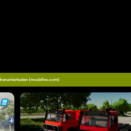
 herunterladen
(modsfire.com)