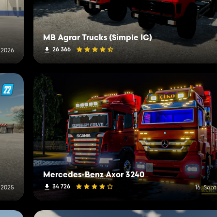
MB Agrar Trucks (Simple IC)
26 366
 2026
Mercedes-Benz Axor 3240
34 726
 2025
16. Sep