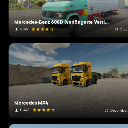
Mercedes-Benz 608D (verlängerte Version)
3 879
23. Juni
Mercedes MP4
11 445
26. Dezember