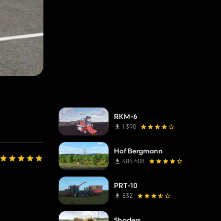
RKM-6
1 390
Hof Bergmann
484 608
PRT-10
832
Shaders