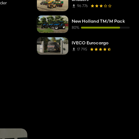
 der
96 776
New Holland TM/M Pack
80%
IVECO Eurocargo
17 795