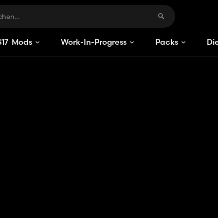
S
17
Mods
Work-In-Progress
Packs
Di