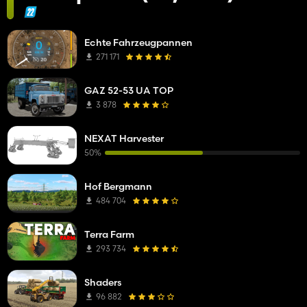
Echte Fahrzeugpannen
271 171
GAZ 52-53 UA TOP
3 878
NEXAT Harvester
50%
Hof Bergmann
484 704
Terra Farm
293 734
Shaders
96 882