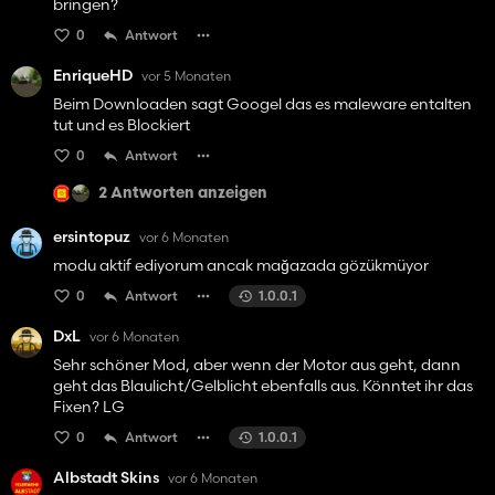
bringen?
0
Antwort
EnriqueHD
vor 5 Monaten
Beim Downloaden sagt Googel das es maleware entalten
tut und es Blockiert
0
Antwort
2 Antworten anzeigen
ersintopuz
vor 6 Monaten
modu aktif ediyorum ancak mağazada gözükmüyor
0
Antwort
1.0.0.1
DxL
vor 6 Monaten
Sehr schöner Mod, aber wenn der Motor aus geht, dann
geht das Blaulicht/Gelblicht ebenfalls aus. Könntet ihr das
Fixen? LG
0
Antwort
1.0.0.1
Albstadt Skins
vor 6 Monaten