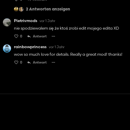
2 Antworten anzeigen
Pietrivmods
vor 1 Jahr
nie spodziewalem się że ktoś zrobi edit mojego edita XD
0
Antwort
rainbowprincess
vor 1 Jahr
wow so much love for details. Really a great mod! thanks!
0
Antwort
Kontakt
Hilfe