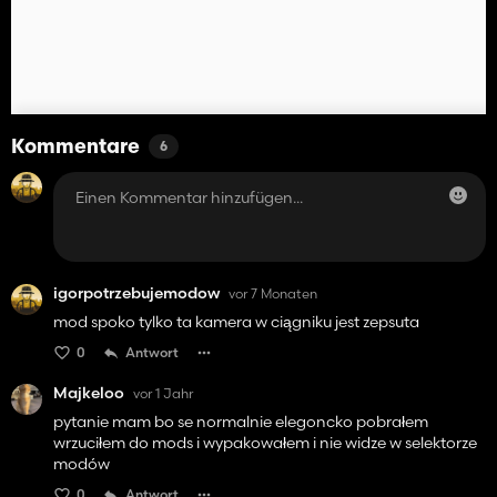
Kommentare
6
igorpotrzebujemodow
vor 7 Monaten
mod spoko tylko ta kamera w ciągniku jest zepsuta
0
Antwort
Majkeloo
vor 1 Jahr
pytanie mam bo se normalnie elegoncko pobrałem
wrzuciłem do mods i wypakowałem i nie widze w selektorze
modów
0
Antwort