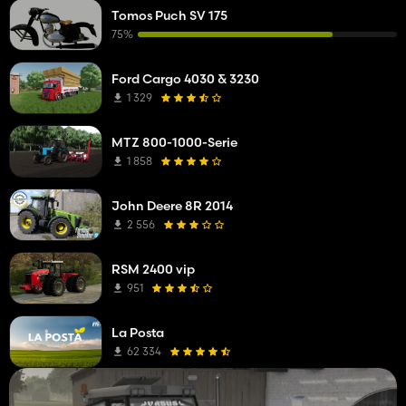
Tomos Puch SV 175
75%
Ford Cargo 4030 & 3230
1 329
MTZ 800-1000-Serie
1 858
John Deere 8R 2014
2 556
RSM 2400 vip
951
La Posta
62 334