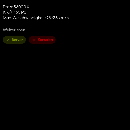
Preis: 58000 $
Kraft: 155 PS
Max. Geschwindigkeit: 28/38 km/h
Konfiumationen:
Weiterlesen
- Reifen
- Übertragung
Server
Konsolen
- Abziehbilder
- Vordergewicht
- Radgewicht
- Rückenkotflügel
- Frontkotflügel
- Schlammwächter
- Kabine
- Frontlichter
- Grill
- Rückanzug
- Auspuff
- Lenkrad
- Haube
- Frontloader -Konsole
- Animationen: IC/MC