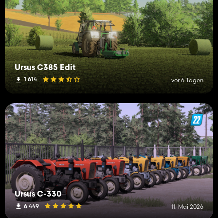
Ursus C385 Edit
1 614
vor 6 Tagen
Ursus C-330
6 449
11. Mai 2026