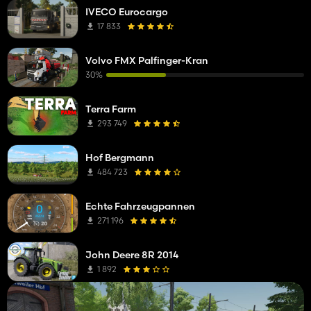
IVECO Eurocargo
17 833
Volvo FMX Palfinger-Kran
30%
Terra Farm
293 749
Hof Bergmann
484 723
Echte Fahrzeugpannen
271 196
John Deere 8R 2014
1 892