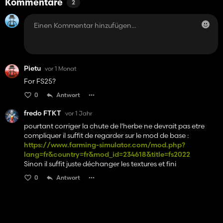
Kommentare
2
Pietu
vor 1 Monat
For FS25?
0
Antwort
fredo FTKT
vor 1 Jahr
pourtant corriger la chute de l'herbe ne devrait pas etre
compliquer il suffit de regarder sur le mod de base :
https://www.farming-simulator.com/mod.php?
lang=fr&country=fr&mod_id=234618&title=fs2022
Sinon il suffit juste déchanger les textures et fini
0
Antwort