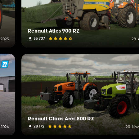
Renault Atles 900 RZ
53 707
 2025
28.
Renault Claas Ares 800 RZ
28 172
i 2024
20. No