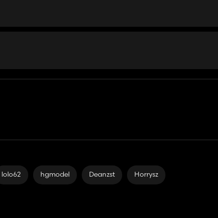
lolo62
hgmodel
Deanzst
Horrysz