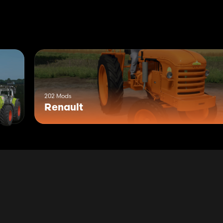
202 Mods
Renault