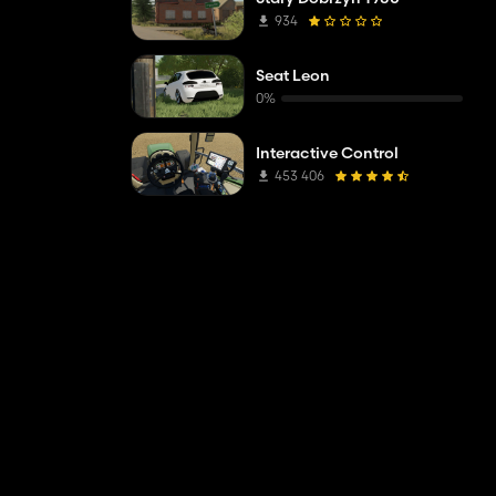
934
Seat Leon
0%
Interactive Control
453 406