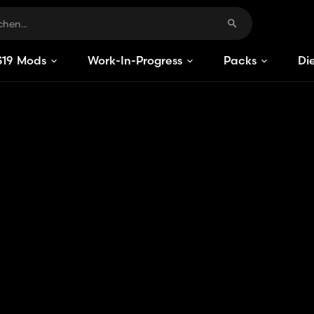
S
19
Mods
Work-In-Progress
Packs
Di