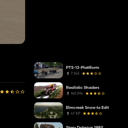
PTS-12-Plattform
7 245
Realistic Shaders
140 294
Elmcreek Snow 4x Edit
47 317
Stary Dobrzyn 1980