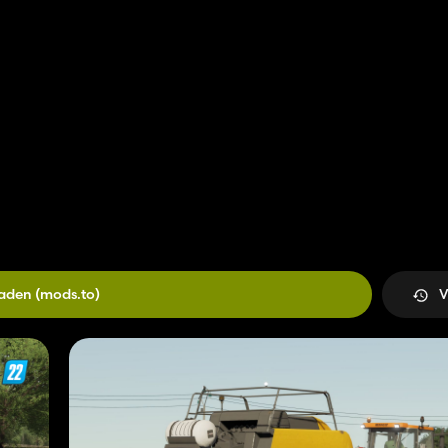
laden
(mods.to)
V