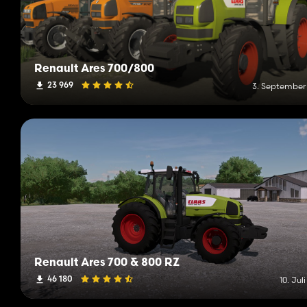
Renault Ares 700/800
23 969
3. September
Renault Ares 700 & 800 RZ
46 180
10. Jul